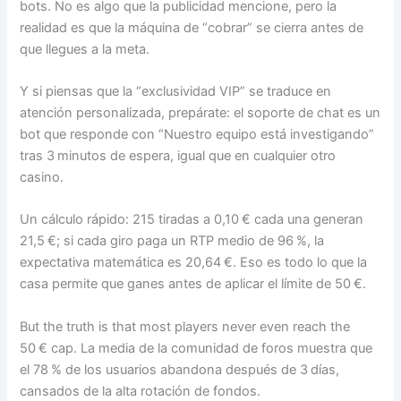
bots. No es algo que la publicidad mencione, pero la
realidad es que la máquina de “cobrar” se cierra antes de
que llegues a la meta.
Y si piensas que la “exclusividad VIP” se traduce en
atención personalizada, prepárate: el soporte de chat es un
bot que responde con “Nuestro equipo está investigando”
tras 3 minutos de espera, igual que en cualquier otro
casino.
Un cálculo rápido: 215 tiradas a 0,10 € cada una generan
21,5 €; si cada giro paga un RTP medio de 96 %, la
expectativa matemática es 20,64 €. Eso es todo lo que la
casa permite que ganes antes de aplicar el límite de 50 €.
But the truth is that most players never even reach the
50 € cap. La media de la comunidad de foros muestra que
el 78 % de los usuarios abandona después de 3 días,
cansados de la alta rotación de fondos.