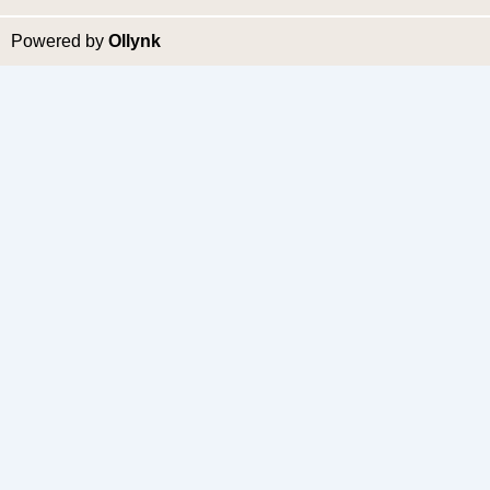
Powered by
Ollynk