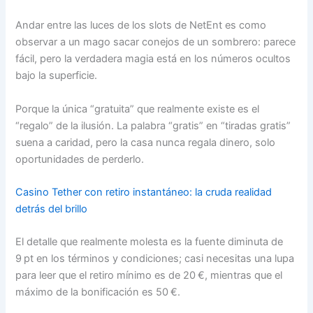
Andar entre las luces de los slots de NetEnt es como
observar a un mago sacar conejos de un sombrero: parece
fácil, pero la verdadera magia está en los números ocultos
bajo la superficie.
Porque la única “gratuita” que realmente existe es el
“regalo” de la ilusión. La palabra “gratis” en “tiradas gratis”
suena a caridad, pero la casa nunca regala dinero, solo
oportunidades de perderlo.
Casino Tether con retiro instantáneo: la cruda realidad
detrás del brillo
El detalle que realmente molesta es la fuente diminuta de
9 pt en los términos y condiciones; casi necesitas una lupa
para leer que el retiro mínimo es de 20 €, mientras que el
máximo de la bonificación es 50 €.