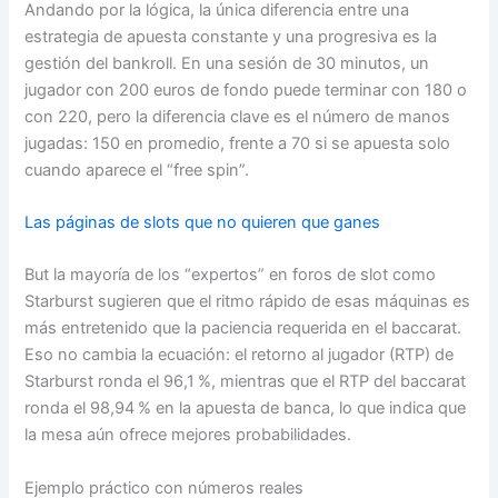
Andando por la lógica, la única diferencia entre una
estrategia de apuesta constante y una progresiva es la
gestión del bankroll. En una sesión de 30 minutos, un
jugador con 200 euros de fondo puede terminar con 180 o
con 220, pero la diferencia clave es el número de manos
jugadas: 150 en promedio, frente a 70 si se apuesta solo
cuando aparece el “free spin”.
Las páginas de slots que no quieren que ganes
But la mayoría de los “expertos” en foros de slot como
Starburst sugieren que el ritmo rápido de esas máquinas es
más entretenido que la paciencia requerida en el baccarat.
Eso no cambia la ecuación: el retorno al jugador (RTP) de
Starburst ronda el 96,1 %, mientras que el RTP del baccarat
ronda el 98,94 % en la apuesta de banca, lo que indica que
la mesa aún ofrece mejores probabilidades.
Ejemplo práctico con números reales