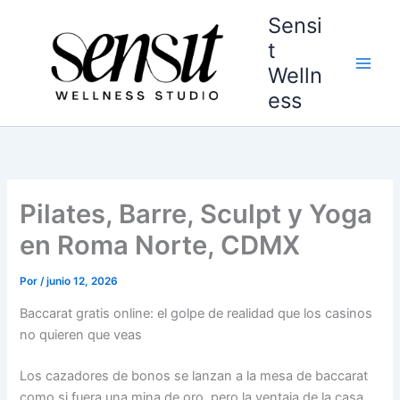
Ir
Sensi
al
t
contenido
Welln
ess
Pilates, Barre, Sculpt y Yoga
en Roma Norte, CDMX
Por
/
junio 12, 2026
Baccarat gratis online: el golpe de realidad que los casinos
no quieren que veas
Los cazadores de bonos se lanzan a la mesa de baccarat
como si fuera una mina de oro, pero la ventaja de la casa