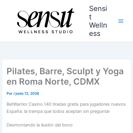
Ir
Sensi
al
t
contenido
Welln
ess
Pilates, Barre, Sculpt y Yoga
en Roma Norte, CDMX
Por
/
junio 12, 2026
BetWarrior Casino 140 tiradas gratis para jugadores nuevos
España: la trampa que todos aceptan sin preguntar
Desmontando la ilusión del bono