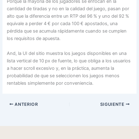
Porque la mayoría de los jugadores se enfocan en la
cantidad de tiradas y no en la calidad del juego, pasan por
alto que la diferencia entre un RTP del 96 % y uno del 92 %
equivale a perder 4 € por cada 100 € apostados, una
pérdida que se acumula rápidamente cuando se cumplen
los requisitos de apuesta.
And, la UI del sitio muestra los juegos disponibles en una
lista vertical de 10 px de fuente, lo que obliga a los usuarios
a hacer scroll excesivo y, en la práctica, aumenta la
probabilidad de que se seleccionen los juegos menos
rentables simplemente por conveniencia.
ANTERIOR
SIGUIENTE