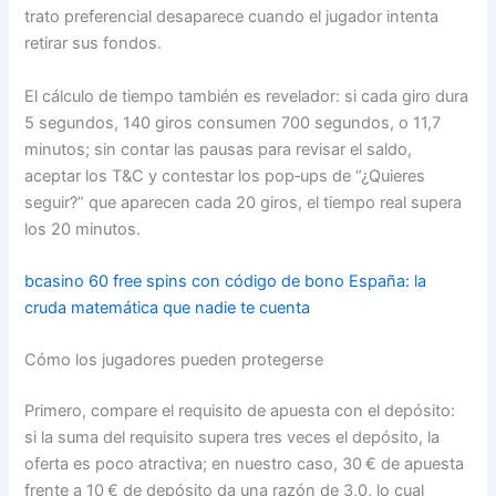
trato preferencial desaparece cuando el jugador intenta
retirar sus fondos.
El cálculo de tiempo también es revelador: si cada giro dura
5 segundos, 140 giros consumen 700 segundos, o 11,7
minutos; sin contar las pausas para revisar el saldo,
aceptar los T&C y contestar los pop‑ups de “¿Quieres
seguir?” que aparecen cada 20 giros, el tiempo real supera
los 20 minutos.
bcasino 60 free spins con código de bono España: la
cruda matemática que nadie te cuenta
Cómo los jugadores pueden protegerse
Primero, compare el requisito de apuesta con el depósito:
si la suma del requisito supera tres veces el depósito, la
oferta es poco atractiva; en nuestro caso, 30 € de apuesta
frente a 10 € de depósito da una razón de 3,0, lo cual