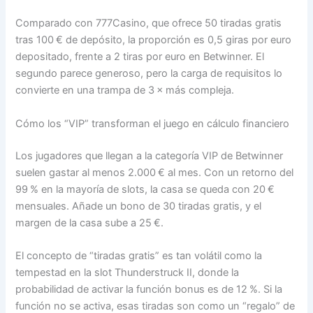
Comparado con 777Casino, que ofrece 50 tiradas gratis
tras 100 € de depósito, la proporción es 0,5 giras por euro
depositado, frente a 2 tiras por euro en Betwinner. El
segundo parece generoso, pero la carga de requisitos lo
convierte en una trampa de 3 × más compleja.
Cómo los “VIP” transforman el juego en cálculo financiero
Los jugadores que llegan a la categoría VIP de Betwinner
suelen gastar al menos 2.000 € al mes. Con un retorno del
99 % en la mayoría de slots, la casa se queda con 20 €
mensuales. Añade un bono de 30 tiradas gratis, y el
margen de la casa sube a 25 €.
El concepto de “tiradas gratis” es tan volátil como la
tempestad en la slot Thunderstruck II, donde la
probabilidad de activar la función bonus es de 12 %. Si la
función no se activa, esas tiradas son como un “regalo” de