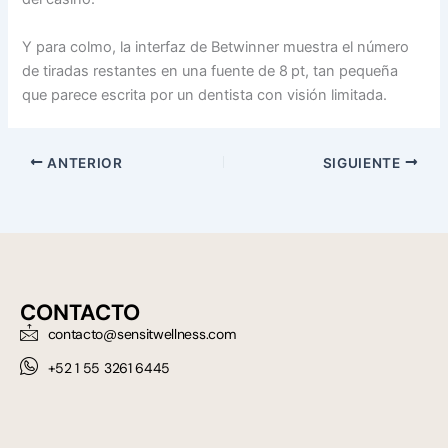
Y para colmo, la interfaz de Betwinner muestra el número
de tiradas restantes en una fuente de 8 pt, tan pequeña
que parece escrita por un dentista con visión limitada.
ANTERIOR
SIGUIENTE
CONTACTO
contacto@sensitwellness.com
+52 1 55 3261 6445