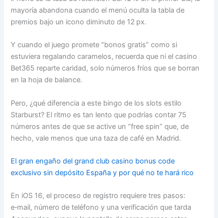
mayoría abandona cuando el menú oculta la tabla de
premios bajo un icono diminuto de 12 px.
Y cuando el juego promete “bonos gratis” como si
estuviera regalando caramelos, recuerda que ni el casino
Bet365 reparte caridad, solo números fríos que se borran
en la hoja de balance.
Pero, ¿qué diferencia a este bingo de los slots estilo
Starburst? El ritmo es tan lento que podrías contar 75
números antes de que se active un “free spin” que, de
hecho, vale menos que una taza de café en Madrid.
El gran engaño del grand club casino bonus code
exclusivo sin depósito España y por qué no te hará rico
En iOS 16, el proceso de registro requiere tres pasos:
e‑mail, número de teléfono y una verificación que tarda