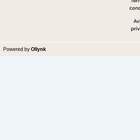
Tér
cond
Av
pri
Powered by
Ollynk