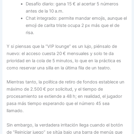
Desafío diario: gana 15 € al acertar 5 números
antes de la 10 a.m.
Chat integrado: permite mandar emojis, aunque el
emoji de carita triste ocupa 2 px más que el de
risa.
Y si piensas que la “VIP lounge” es un lujo, piénsalo de
nuevo: el acceso cuesta 20 € mensuales y solo te da
prioridad en la cola de 5 minutos, lo que en la práctica es
como reservar una silla en la última fila de un teatro.
Mientras tanto, la política de retiro de fondos establece un
máximo de 2.500 € por solicitud, y el tiempo de
procesamiento se extiende a 48 h; en realidad, el jugador
pasa más tiempo esperando que el número 45 sea
llamado.
Sin embargo, la verdadera irritación llega cuando el botón
de “Reiniciar juego” se sitúa bajo una barra de menús que