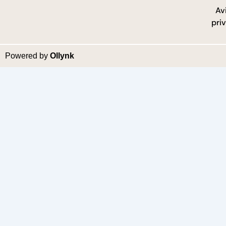
Av
pri
Powered by
Ollynk