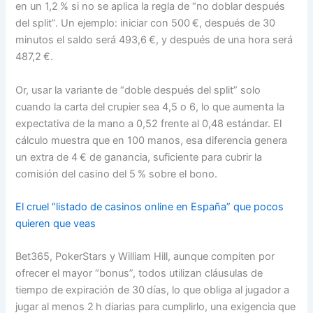
en un 1,2 % si no se aplica la regla de “no doblar después
del split”. Un ejemplo: iniciar con 500 €, después de 30
minutos el saldo será 493,6 €, y después de una hora será
487,2 €.
Or, usar la variante de “doble después del split” solo
cuando la carta del crupier sea 4,5 o 6, lo que aumenta la
expectativa de la mano a 0,52 frente al 0,48 estándar. El
cálculo muestra que en 100 manos, esa diferencia genera
un extra de 4 € de ganancia, suficiente para cubrir la
comisión del casino del 5 % sobre el bono.
El cruel “listado de casinos online en España” que pocos
quieren que veas
Bet365, PokerStars y William Hill, aunque compiten por
ofrecer el mayor “bonus”, todos utilizan cláusulas de
tiempo de expiración de 30 días, lo que obliga al jugador a
jugar al menos 2 h diarias para cumplirlo, una exigencia que