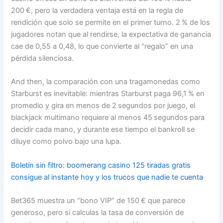
200 €, pero la verdadera ventaja está en la regla de
rendición que solo se permite en el primer turno. 2 % de los
jugadores notan que al rendirse, la expectativa de ganancia
cae de 0,55 a 0,48, lo que convierte al “regalo” en una
pérdida silenciosa.
And then, la comparación con una tragamonedas como
Starburst es inevitable: mientras Starburst paga 96,1 % en
promedio y gira en menos de 2 segundos por juego, el
blackjack multimano requiere al menos 45 segundos para
decidir cada mano, y durante ese tiempo el bankroll se
diluye como polvo bajo una lupa.
Boletín sin filtro: boomerang casino 125 tiradas gratis
consigue al instante hoy y los trucos que nadie te cuenta
Bet365 muestra un “bono VIP” de 150 € que parece
generoso, pero si calculas la tasa de conversión de