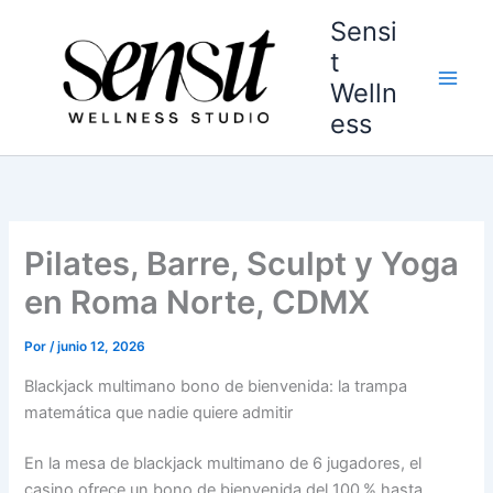
Ir
Sensi
al
t
contenido
Welln
ess
Pilates, Barre, Sculpt y Yoga
en Roma Norte, CDMX
Por
/
junio 12, 2026
Blackjack multimano bono de bienvenida: la trampa
matemática que nadie quiere admitir
En la mesa de blackjack multimano de 6 jugadores, el
casino ofrece un bono de bienvenida del 100 % hasta