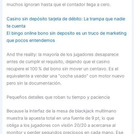
muchos ignoran hasta que el contador llega a cero.
Casino sin depósito tarjeta de débito: La trampa que nadie
te cuenta
El bingo online bono sin deposito es un truco de marketing
que pocos entendemos
And the reality: la mayoría de los jugadores desaparece
antes de cumplir el requisito, dejando que el casino
recupere el 100 % del bono sin mover un centavo. Es el
equivalente a vender una “coche usado” con motor nuevo
pero sin la documentación.
Pequeños detalles que roban tu tiempo y paciencia
Because la interfaz de la mesa de blackjack multimano
muestra la apuesta total en una fuente de 9 pt, lo que
obliga a los jugadores con visión 20/20 a acercarse al
monitor y perder segundos preciosos en cada mano. Ese