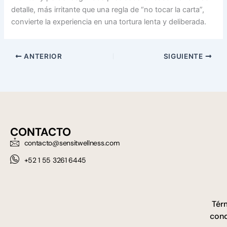
detalle, más irritante que una regla de “no tocar la carta”,
convierte la experiencia en una tortura lenta y deliberada.
ANTERIOR
SIGUIENTE
CONTACTO
contacto@sensitwellness.com
+52 1 55 3261 6445
Tér
cond