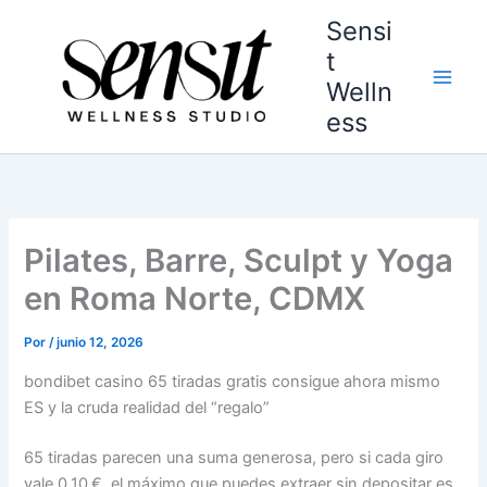
Ir
Sensi
al
t
contenido
Welln
ess
Pilates, Barre, Sculpt y Yoga
en Roma Norte, CDMX
Por
/
junio 12, 2026
bondibet casino 65 tiradas gratis consigue ahora mismo
ES y la cruda realidad del “regalo”
65 tiradas parecen una suma generosa, pero si cada giro
vale 0,10 €, el máximo que puedes extraer sin depositar es