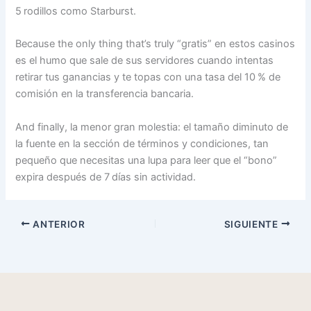
5 rodillos como Starburst.
Because the only thing that’s truly “gratis” en estos casinos
es el humo que sale de sus servidores cuando intentas
retirar tus ganancias y te topas con una tasa del 10 % de
comisión en la transferencia bancaria.
And finally, la menor gran molestia: el tamaño diminuto de
la fuente en la sección de términos y condiciones, tan
pequeño que necesitas una lupa para leer que el “bono”
expira después de 7 días sin actividad.
ANTERIOR
SIGUIENTE