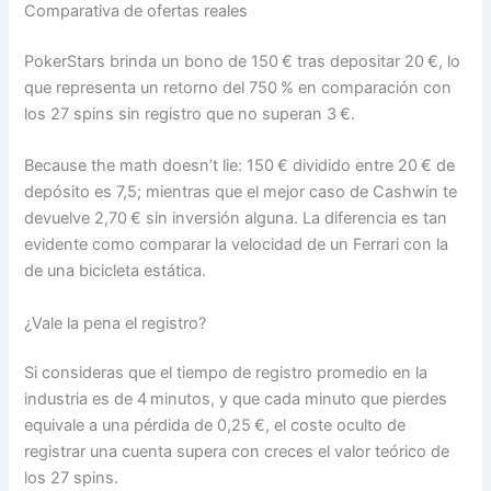
Comparativa de ofertas reales
PokerStars brinda un bono de 150 € tras depositar 20 €, lo
que representa un retorno del 750 % en comparación con
los 27 spins sin registro que no superan 3 €.
Because the math doesn’t lie: 150 € dividido entre 20 € de
depósito es 7,5; mientras que el mejor caso de Cashwin te
devuelve 2,70 € sin inversión alguna. La diferencia es tan
evidente como comparar la velocidad de un Ferrari con la
de una bicicleta estática.
¿Vale la pena el registro?
Si consideras que el tiempo de registro promedio en la
industria es de 4 minutos, y que cada minuto que pierdes
equivale a una pérdida de 0,25 €, el coste oculto de
registrar una cuenta supera con creces el valor teórico de
los 27 spins.