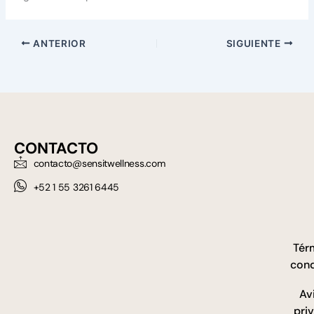
ANTERIOR
SIGUIENTE
CONTACTO
contacto@sensitwellness.com
+52 1 55 3261 6445
Tér
cond
Av
pri