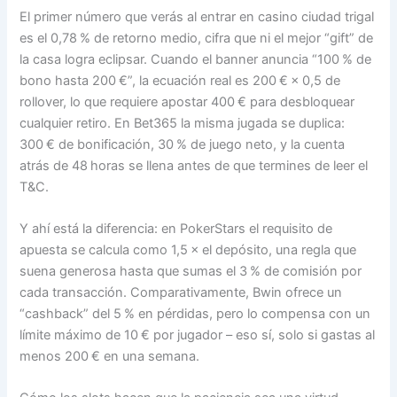
El primer número que verás al entrar en casino ciudad trigal
es el 0,78 % de retorno medio, cifra que ni el mejor “gift” de
la casa logra eclipsar. Cuando el banner anuncia “100 % de
bono hasta 200 €”, la ecuación real es 200 € × 0,5 de
rollover, lo que requiere apostar 400 € para desbloquear
cualquier retiro. En Bet365 la misma jugada se duplica:
300 € de bonificación, 30 % de juego neto, y la cuenta
atrás de 48 horas se llena antes de que termines de leer el
T&C.
Y ahí está la diferencia: en PokerStars el requisito de
apuesta se calcula como 1,5 × el depósito, una regla que
suena generosa hasta que sumas el 3 % de comisión por
cada transacción. Comparativamente, Bwin ofrece un
“cashback” del 5 % en pérdidas, pero lo compensa con un
límite máximo de 10 € por jugador – eso sí, solo si gastas al
menos 200 € en una semana.