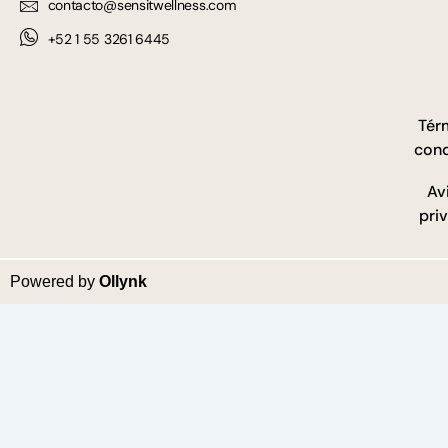
contacto@sensitwellness.com
+52 1 55 3261 6445
Tér
cond
Av
pri
Powered by
Ollynk