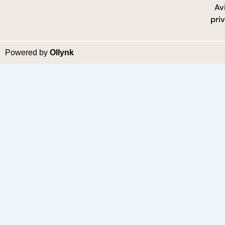
Av
pri
Powered by
Ollynk