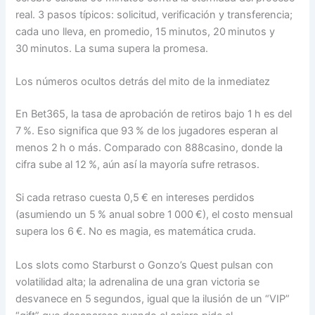
real. 3 pasos típicos: solicitud, verificación y transferencia;
cada uno lleva, en promedio, 15 minutos, 20 minutos y
30 minutos. La suma supera la promesa.
Los números ocultos detrás del mito de la inmediatez
En Bet365, la tasa de aprobación de retiros bajo 1 h es del
7 %. Eso significa que 93 % de los jugadores esperan al
menos 2 h o más. Comparado con 888casino, donde la
cifra sube al 12 %, aún así la mayoría sufre retrasos.
Si cada retraso cuesta 0,5 € en intereses perdidos
(asumiendo un 5 % anual sobre 1 000 €), el costo mensual
supera los 6 €. No es magia, es matemática cruda.
Los slots como Starburst o Gonzo’s Quest pulsan con
volatilidad alta; la adrenalina de una gran victoria se
desvanece en 5 segundos, igual que la ilusión de un “VIP”