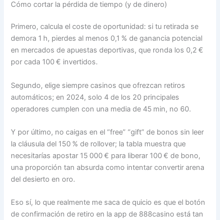
Cómo cortar la pérdida de tiempo (y de dinero)
Primero, calcula el coste de oportunidad: si tu retirada se
demora 1 h, pierdes al menos 0,1 % de ganancia potencial
en mercados de apuestas deportivas, que ronda los 0,2 €
por cada 100 € invertidos.
Segundo, elige siempre casinos que ofrezcan retiros
automáticos; en 2024, solo 4 de los 20 principales
operadores cumplen con una media de 45 min, no 60.
Y por último, no caigas en el “free” “gift” de bonos sin leer
la cláusula del 150 % de rollover; la tabla muestra que
necesitarías apostar 15 000 € para liberar 100 € de bono,
una proporción tan absurda como intentar convertir arena
del desierto en oro.
Eso sí, lo que realmente me saca de quicio es que el botón
de confirmación de retiro en la app de 888casino está tan