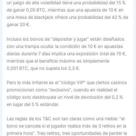
un juego de alta volatilidad tiene una probabilidad del 15 %
de ganar 0,05 BTC, mientras que una apuesta de 10 € en
una mesa de blackjack ofrece una probabilidad del 42 % de
ganar 20 €.
Incluso los bonos de “depositar y jugar” están diseñados
con una trampa oculta: la condición de 10 € en apuestas
diarias durante 7 días implica una exposición total de 70 €,
mientras que el beneficio máximo es simplemente
0,001 BTC, que no supera los 2,5 €.
Pero lo más irritante es el “código VIP” que ciertos casinos
promocionan como “exclusivo”, cuando en realidad el
código solo desbloquea un nivel de devolución del 0,2 %
en lugar del 5 % estándar.
Las reglas de los T&C son tan claras como una niebla: “el
bono se cancela si el jugador realiza más de 3 retiros en la
primera hora”. Tres retiros, tres oportunidades de perder la