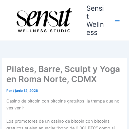
Ir
Sensi
al
t
contenido
Welln
ess
Pilates, Barre, Sculpt y Yoga
en Roma Norte, CDMX
Por
/
junio 12, 2026
Casino de bitcoin con bitcoins gratuitos: la trampa que no
ves venir
Los promotores de un casino de bitcoin con bitcoins
gratuitos suelen anunciar “bono de 0,001 BTC” como si