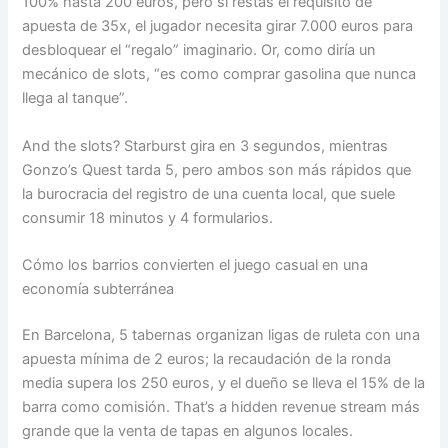
100% hasta 200 euros, pero si restas el requisito de
apuesta de 35x, el jugador necesita girar 7.000 euros para
desbloquear el “regalo” imaginario. Or, como diría un
mecánico de slots, “es como comprar gasolina que nunca
llega al tanque”.
And the slots? Starburst gira en 3 segundos, mientras
Gonzo’s Quest tarda 5, pero ambos son más rápidos que
la burocracia del registro de una cuenta local, que suele
consumir 18 minutos y 4 formularios.
Cómo los barrios convierten el juego casual en una
economía subterránea
En Barcelona, 5 tabernas organizan ligas de ruleta con una
apuesta mínima de 2 euros; la recaudación de la ronda
media supera los 250 euros, y el dueño se lleva el 15% de la
barra como comisión. That’s a hidden revenue stream más
grande que la venta de tapas en algunos locales.