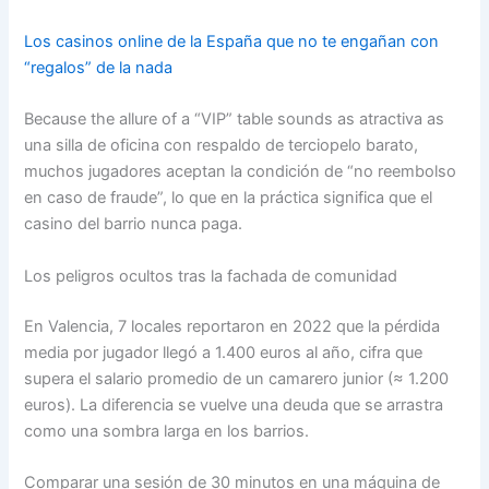
Los casinos online de la España que no te engañan con
“regalos” de la nada
Because the allure of a “VIP” table sounds as atractiva as
una silla de oficina con respaldo de terciopelo barato,
muchos jugadores aceptan la condición de “no reembolso
en caso de fraude”, lo que en la práctica significa que el
casino del barrio nunca paga.
Los peligros ocultos tras la fachada de comunidad
En Valencia, 7 locales reportaron en 2022 que la pérdida
media por jugador llegó a 1.400 euros al año, cifra que
supera el salario promedio de un camarero junior (≈ 1.200
euros). La diferencia se vuelve una deuda que se arrastra
como una sombra larga en los barrios.
Comparar una sesión de 30 minutos en una máquina de