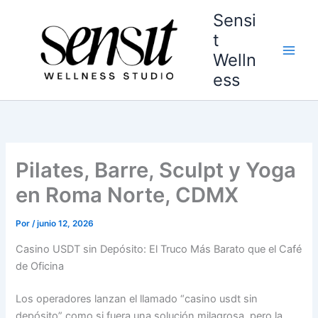
Ir
Sensi
al
t
contenido
Welln
ess
Pilates, Barre, Sculpt y Yoga
en Roma Norte, CDMX
Por
/
junio 12, 2026
Casino USDT sin Depósito: El Truco Más Barato que el Café
de Oficina
Los operadores lanzan el llamado “casino usdt sin
depósito” como si fuera una solución milagrosa, pero la