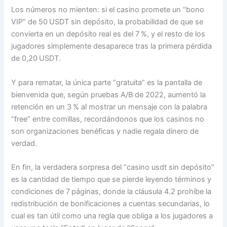
Los números no mienten: si el casino promete un “bono
VIP” de 50 USDT sin depósito, la probabilidad de que se
convierta en un depósito real es del 7 %, y el resto de los
jugadores simplemente desaparece tras la primera pérdida
de 0,20 USDT.
Y para rematar, la única parte “gratuita” es la pantalla de
bienvenida que, según pruebas A/B de 2022, aumentó la
retención en un 3 % al mostrar un mensaje con la palabra
“free” entre comillas, recordándonos que los casinos no
son organizaciones benéficas y nadie regala dinero de
verdad.
En fin, la verdadera sorpresa del “casino usdt sin depósito”
es la cantidad de tiempo que se pierde leyendo términos y
condiciones de 7 páginas, donde la cláusula 4.2 prohíbe la
redistribución de bonificaciones a cuentas secundarias, lo
cual es tan útil como una regla que obliga a los jugadores a