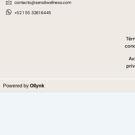
contacto@sensitwellness.com
+52 1 55 3261 6445
Tér
cond
Av
pri
Powered by
Ollynk