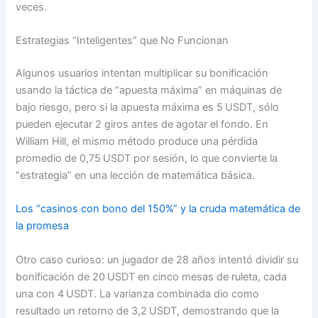
veces.
Estrategias “Inteligentes” que No Funcionan
Algunos usuarios intentan multiplicar su bonificación
usando la táctica de “apuesta máxima” en máquinas de
bajo riesgo, pero si la apuesta máxima es 5 USDT, sólo
pueden ejecutar 2 giros antes de agotar el fondo. En
William Hill, el mismo método produce una pérdida
promedio de 0,75 USDT por sesión, lo que convierte la
“estrategia” en una lección de matemática básica.
Los “casinos con bono del 150%” y la cruda matemática de
la promesa
Otro caso curioso: un jugador de 28 años intentó dividir su
bonificación de 20 USDT en cinco mesas de ruleta, cada
una con 4 USDT. La varianza combinada dio como
resultado un retorno de 3,2 USDT, demostrando que la