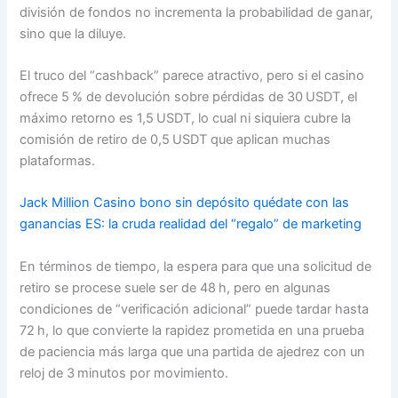
división de fondos no incrementa la probabilidad de ganar,
sino que la diluye.
El truco del “cashback” parece atractivo, pero si el casino
ofrece 5 % de devolución sobre pérdidas de 30 USDT, el
máximo retorno es 1,5 USDT, lo cual ni siquiera cubre la
comisión de retiro de 0,5 USDT que aplican muchas
plataformas.
Jack Million Casino bono sin depósito quédate con las
ganancias ES: la cruda realidad del “regalo” de marketing
En términos de tiempo, la espera para que una solicitud de
retiro se procese suele ser de 48 h, pero en algunas
condiciones de “verificación adicional” puede tardar hasta
72 h, lo que convierte la rapidez prometida en una prueba
de paciencia más larga que una partida de ajedrez con un
reloj de 3 minutos por movimiento.