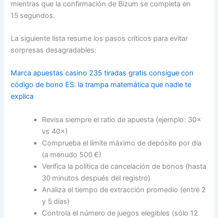
mientras que la confirmación de Bizum se completa en
15 segundos.
La siguiente lista resume los pasos críticos para evitar
sorpresas desagradables:
Marca apuestas casino 235 tiradas gratis consigue con
código de bono ES: la trampa matemática que nadie te
explica
Revisa siempre el ratio de apuesta (ejemplo: 30×
vs 40×)
Comprueba el límite máximo de depósito por día
(a menudo 500 €)
Verifica la política de cancelación de bonos (hasta
30 minutos después del registro)
Analiza el tiempo de extracción promedio (entre 2
y 5 días)
Controla el número de juegos elegibles (sólo 12