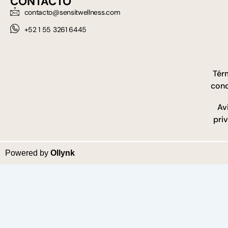
CONTACTO
contacto@sensitwellness.com
+52 1 55 3261 6445
Tér
cond
Av
pri
Powered by
Ollynk