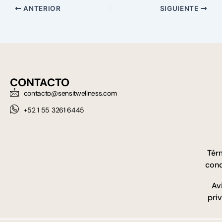
ANTERIOR
SIGUIENTE
CONTACTO
contacto@sensitwellness.com
+52 1 55 3261 6445
Tér
cond
Av
pri