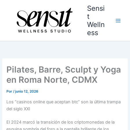
Ir
Sensi
al
t
contenido
Welln
ess
Pilates, Barre, Sculpt y Yoga
en Roma Norte, CDMX
Por
/
junio 12, 2026
Los “casinos online que aceptan btc” son la última trampa
del siglo XXI
El 2024 marcó la transición de los criptomonedas de la
esquina sombría del foro a la pantalla brillante de los