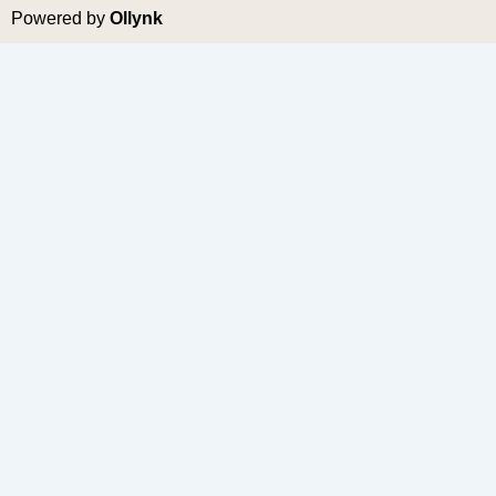
Powered by
Ollynk