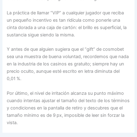
La práctica de llamar “VIP” a cualquier jugador que reciba
un pequeño incentivo es tan ridícula como ponerle una
cinta dorada a una caja de cartón: el brillo es superficial, la
sustancia sigue siendo la misma.
Y antes de que alguien sugiera que el “gift” de cosmobet
sea una muestra de buena voluntad, recordemos que nada
en la industria de los casinos es gratuito; siempre hay un
precio oculto, aunque esté escrito en letra diminuta del
0,01 %.
Por último, el nivel de irritación alcanza su punto máximo
cuando intentas ajustar el tamaño del texto de los términos
y condiciones en la pantalla de retiro y descubres que el
tamaño mínimo es de 9 px, imposible de leer sin forzar la
vista.