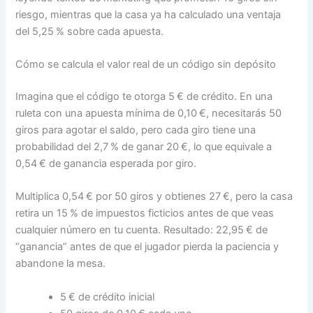
riesgo, mientras que la casa ya ha calculado una ventaja
del 5,25 % sobre cada apuesta.
Cómo se calcula el valor real de un código sin depósito
Imagina que el código te otorga 5 € de crédito. En una
ruleta con una apuesta mínima de 0,10 €, necesitarás 50
giros para agotar el saldo, pero cada giro tiene una
probabilidad del 2,7 % de ganar 20 €, lo que equivale a
0,54 € de ganancia esperada por giro.
Multiplica 0,54 € por 50 giros y obtienes 27 €, pero la casa
retira un 15 % de impuestos ficticios antes de que veas
cualquier número en tu cuenta. Resultado: 22,95 € de
“ganancia” antes de que el jugador pierda la paciencia y
abandone la mesa.
5 € de crédito inicial