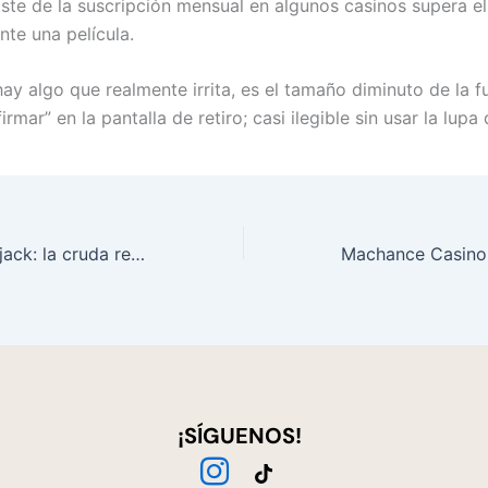
oste de la suscripción mensual en algunos casinos supera e
nte una película.
hay algo que realmente irrita, es el tamaño diminuto de la f
rmar” en la pantalla de retiro; casi ilegible sin usar la lupa 
Pasarse en blackjack: la cruda realidad detrás de los “regalos” de los casinos
¡SÍGUENOS!