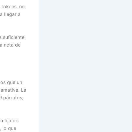
 tokens, no
a llegar a
 suficiente,
a neta de
sos que un
lamativa. La
3 párrafos;
n fija de
, lo que