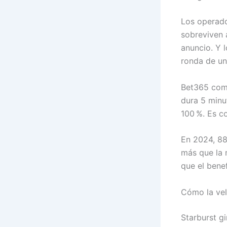
Los operado
sobreviven 
anuncio. Y 
ronda de un
Bet365 comb
dura 5 minu
100 %. Es c
En 2024, 88
más que la m
que el bene
Cómo la vel
Starburst g