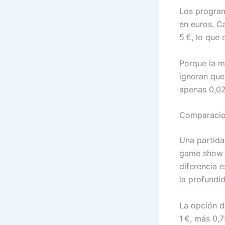
Los program
en euros. C
5 €, lo que 
Porque la m
ignoran que
apenas 0,02
Comparacion
Una partida
game show d
diferencia 
la profundid
La opción de
1 €, más 0,7