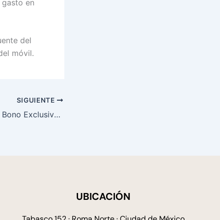
l gasto en
uente del
del móvil.
SIGUIENTE
Machance Casino Bono Exclusivo para Nuevos Jugadores ES: El Truco Que Nadie Quiere Contarte
UBICACIÓN
Tabasco 152 · Roma Norte · Ciudad de México