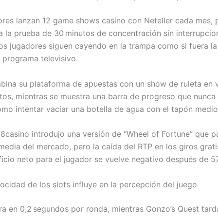
res lanzan 12 game shows casino con Neteller cada mes, 
a la prueba de 30 minutos de concentración sin interrupcio
los jugadores siguen cayendo en la trampa como si fuera la
 programa televisivo.
ina su plataforma de apuestas con un show de ruleta en 
tos, mientras se muestra una barra de progreso que nunca l
omo intentar vaciar una botella de agua con el tapón medio
8casino introdujo una versión de “Wheel of Fortune” que p
edia del mercado, pero la caída del RTP en los giros gratis
ficio neto para el jugador se vuelve negativo después de 57
ocidad de los slots influye en la percepción del juego
ira en 0,2 segundos por ronda, mientras Gonzo’s Quest tard