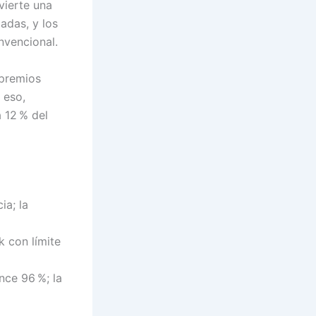
vierte una
adas, y los
nvencional.
 premios
 eso,
 12 % del
ia; la
k con límite
nce 96 %; la