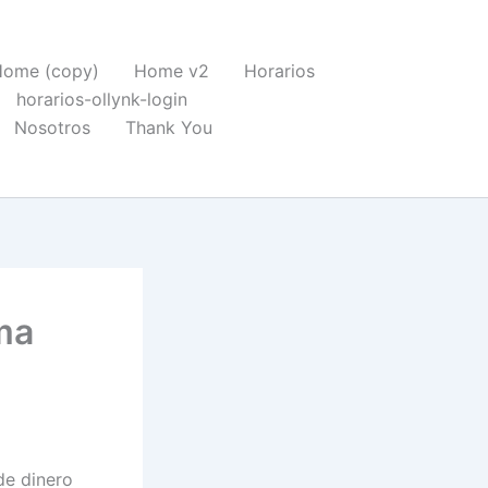
Home (copy)
Home v2
Horarios
horarios-ollynk-login
Nosotros
Thank You
oma
de dinero