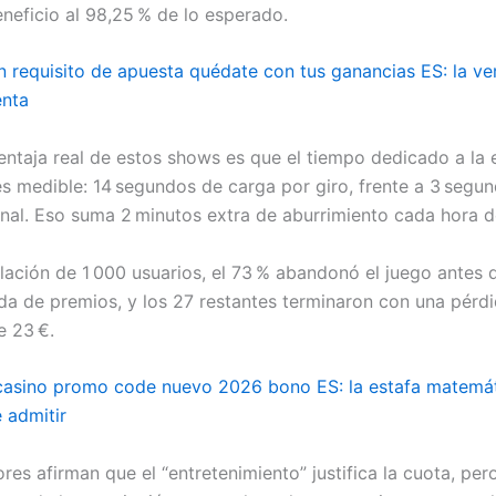
eneficio al 98,25 % de lo esperado.
in requisito de apuesta quédate con tus ganancias ES: la v
enta
ventaja real de estos shows es que el tiempo dedicado a la
es medible: 14 segundos de carga por giro, frente a 3 segu
ional. Eso suma 2 minutos extra de aburrimiento cada hora d
lación de 1 000 usuarios, el 73 % abandonó el juego antes d
da de premios, y los 27 restantes terminaron con una pérd
 23 €.
casino promo code nuevo 2026 bono ES: la estafa matemá
 admitir
es afirman que el “entretenimiento” justifica la cuota, pero