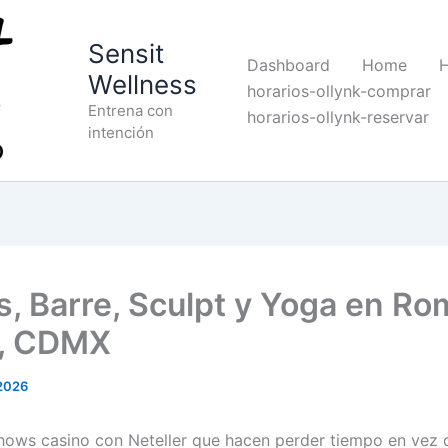
Sensit
Dashboard
Home
Wellness
horarios-ollynk-comprar
Entrena con
horarios-ollynk-reservar
intención
es, Barre, Sculpt y Yoga en R
e, CDMX
 2026
ows casino con Neteller que hacen perder tiempo en vez 