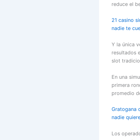
reduce el b
21 casino s
nadie te cu
Y la única 
resultados 
slot tradic
En una simu
primera ron
promedio de
Gratogana 
nadie quiere
Los operador