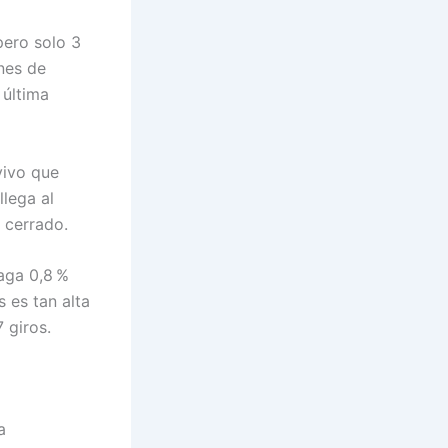
pero solo 3
nes de
 última
vivo que
lega al
 cerrado.
aga 0,8 %
 es tan alta
 giros.
a