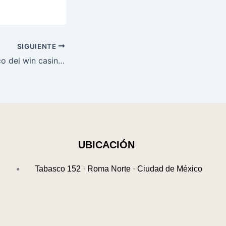
SIGUIENTE
El abrumador truco del win casino primer depósito consigue 200 free spins España y por qué no vale la pena
UBICACIÓN
Tabasco 152 · Roma Norte · Ciudad de México