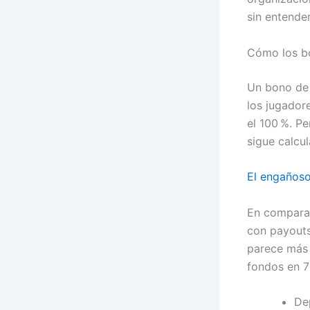
sin entender
Cómo los bo
Un bono de 
los jugador
el 100 %. Pe
sigue calcu
El engañoso
En comparac
con payouts
parece más 
fondos en 7 
De