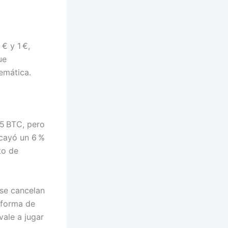
 € y 1 €,
ue
emática.
5 BTC, pero
 cayó un 6 %
to de
 se cancelan
 forma de
ale a jugar