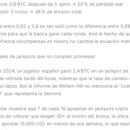
tirar 0,8 BTC después de 5 spins → 20 % de pérdida real
etir 3 ciclos → 38 % de erosión total
a entre 0,92 y 0,8 es tan sutil como la diferencia entre 0,99
ente para que la banca gane cada ronda. And el hecho de q
frezca recompensas en tokens no cambia la ecuación mat
ales de jackpots que no cumplen promesas
 2024, un jugador español ganó 2,4 BTC en un jackpot de 
de retirada tardó 48 horas, mientras que la tasa de cambio
o lapso. But el informe de William Hill no menciona el “cos
” que representa la demora.
ilar muestra que 7 de cada 10 apuestas en jackpots cripto
tos de rollover que exigen 30× el monto del bonus; la única
s apostar 15 000 USD en menos de una semana, lo que equiv