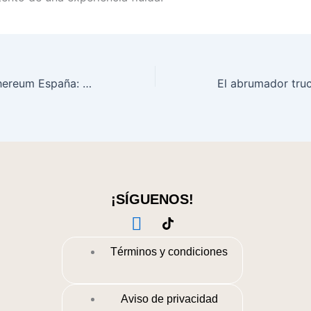
Casino online Ethereum España: La cruda realidad de los “regalos” criptográficos
¡SÍGUENOS!
Términos y condiciones
Aviso de privacidad