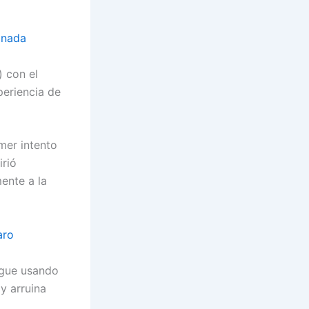
 nada
) con el
periencia de
mer intento
irió
ente a la
aro
sigue usando
y arruina