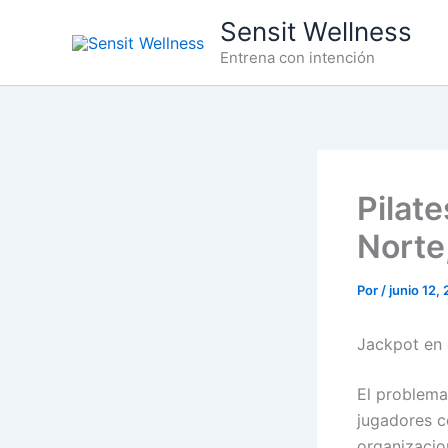
Ir
Sensit Wellness
al
Entrena con intención
contenido
Pilat
Nort
Por
/
junio 12,
Jackpot en 
El problema
jugadores c
organizacio