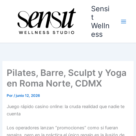
Ir
Sensi
al
t
contenido
Welln
ess
Pilates, Barre, Sculpt y Yoga
en Roma Norte, CDMX
Por
/
junio 12, 2026
Juego rápido casino online: la cruda realidad que nadie te
cuenta
Los operadores lanzan “promociones” como si fueran
regalos, pero en la práctica el único regalo es la ilusión de