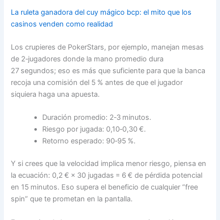
La ruleta ganadora del cuy mágico bcp: el mito que los
casinos venden como realidad
Los crupieres de PokerStars, por ejemplo, manejan mesas
de 2‑jugadores donde la mano promedio dura
27 segundos; eso es más que suficiente para que la banca
recoja una comisión del 5 % antes de que el jugador
siquiera haga una apuesta.
Duración promedio: 2‑3 minutos.
Riesgo por jugada: 0,10‑0,30 €.
Retorno esperado: 90‑95 %.
Y si crees que la velocidad implica menor riesgo, piensa en
la ecuación: 0,2 € × 30 jugadas = 6 € de pérdida potencial
en 15 minutos. Eso supera el beneficio de cualquier “free
spin” que te prometan en la pantalla.