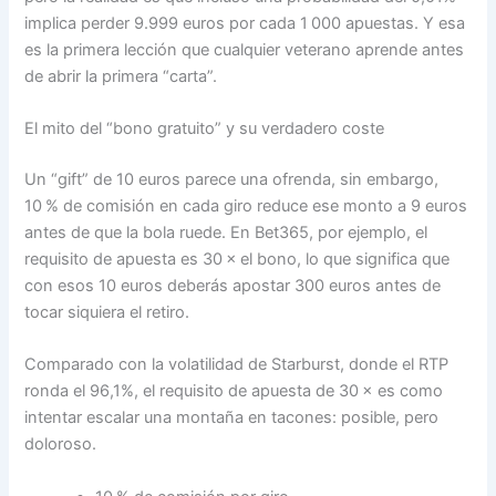
implica perder 9.999 euros por cada 1 000 apuestas. Y esa
es la primera lección que cualquier veterano aprende antes
de abrir la primera “carta”.
El mito del “bono gratuito” y su verdadero coste
Un “gift” de 10 euros parece una ofrenda, sin embargo,
10 % de comisión en cada giro reduce ese monto a 9 euros
antes de que la bola ruede. En Bet365, por ejemplo, el
requisito de apuesta es 30 × el bono, lo que significa que
con esos 10 euros deberás apostar 300 euros antes de
tocar siquiera el retiro.
Comparado con la volatilidad de Starburst, donde el RTP
ronda el 96,1%, el requisito de apuesta de 30 × es como
intentar escalar una montaña en tacones: posible, pero
doloroso.