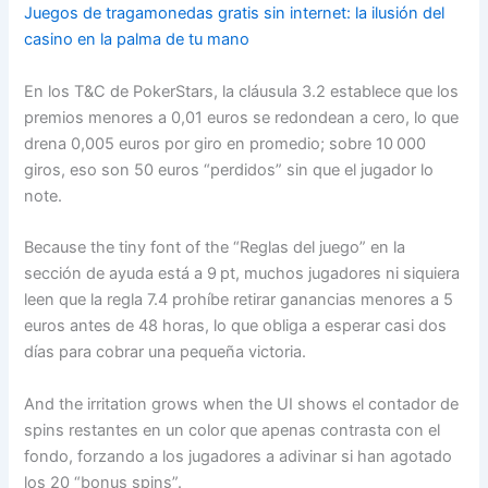
Juegos de tragamonedas gratis sin internet: la ilusión del
casino en la palma de tu mano
En los T&C de PokerStars, la cláusula 3.2 establece que los
premios menores a 0,01 euros se redondean a cero, lo que
drena 0,005 euros por giro en promedio; sobre 10 000
giros, eso son 50 euros “perdidos” sin que el jugador lo
note.
Because the tiny font of the “Reglas del juego” en la
sección de ayuda está a 9 pt, muchos jugadores ni siquiera
leen que la regla 7.4 prohíbe retirar ganancias menores a 5
euros antes de 48 horas, lo que obliga a esperar casi dos
días para cobrar una pequeña victoria.
And the irritation grows when the UI shows el contador de
spins restantes en un color que apenas contrasta con el
fondo, forzando a los jugadores a adivinar si han agotado
los 20 “bonus spins”.