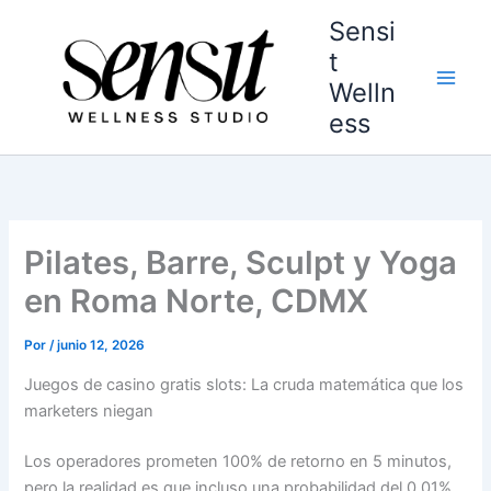
Ir
Sensi
al
t
contenido
Welln
ess
Pilates, Barre, Sculpt y Yoga
en Roma Norte, CDMX
Por
/
junio 12, 2026
Juegos de casino gratis slots: La cruda matemática que los
marketers niegan
Los operadores prometen 100% de retorno en 5 minutos,
pero la realidad es que incluso una probabilidad del 0,01%