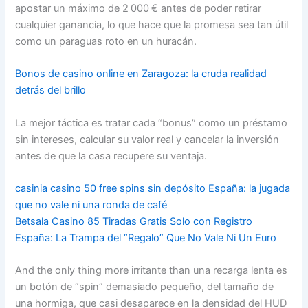
apostar un máximo de 2 000 € antes de poder retirar
cualquier ganancia, lo que hace que la promesa sea tan útil
como un paraguas roto en un huracán.
Bonos de casino online en Zaragoza: la cruda realidad
detrás del brillo
La mejor táctica es tratar cada “bonus” como un préstamo
sin intereses, calcular su valor real y cancelar la inversión
antes de que la casa recupere su ventaja.
casinia casino 50 free spins sin depósito España: la jugada
que no vale ni una ronda de café
Betsala Casino 85 Tiradas Gratis Solo con Registro
España: La Trampa del “Regalo” Que No Vale Ni Un Euro
And the only thing more irritante than una recarga lenta es
un botón de “spin” demasiado pequeño, del tamaño de
una hormiga, que casi desaparece en la densidad del HUD