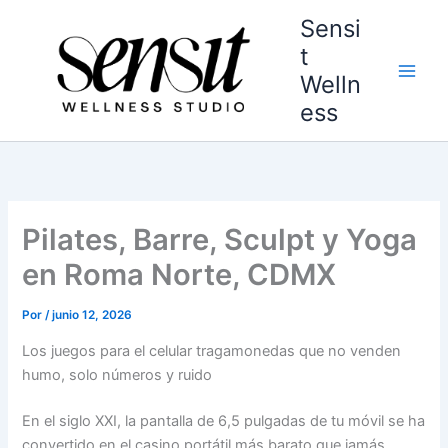
Ir
Sensi
al
t
contenido
Welln
ess
Pilates, Barre, Sculpt y Yoga
en Roma Norte, CDMX
Por
/
junio 12, 2026
Los juegos para el celular tragamonedas que no venden
humo, solo números y ruido
En el siglo XXI, la pantalla de 6,5 pulgadas de tu móvil se ha
convertido en el casino portátil más barato que jamás