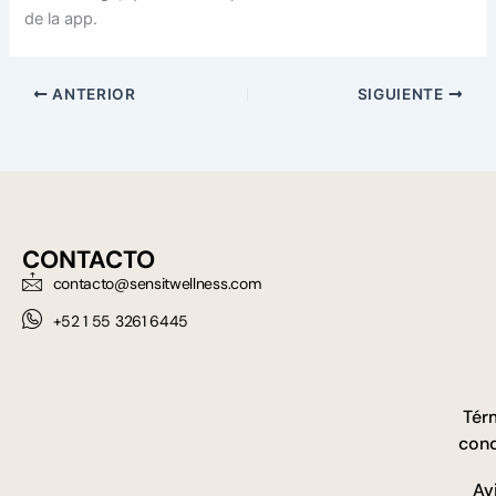
de la app.
ANTERIOR
SIGUIENTE
CONTACTO
contacto@sensitwellness.com
+52 1 55 3261 6445
Tér
cond
Av