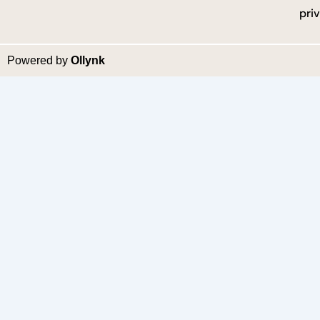
pri
Powered by
Ollynk