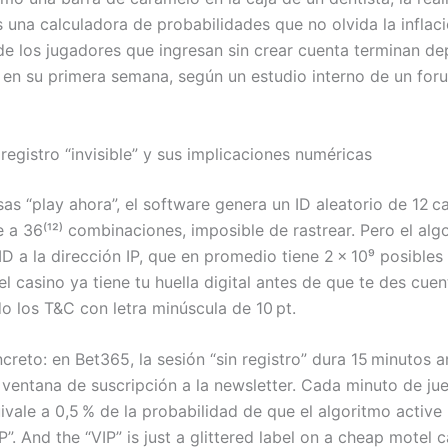
 una calculadora de probabilidades que no olvida la inflaci
 de los jugadores que ingresan sin crear cuenta terminan de
en su primera semana, según un estudio interno de un for
 registro “invisible” y sus implicaciones numéricas
as “play ahora”, el software genera un ID aleatorio de 12 ca
 a 36⁽¹²⁾ combinaciones, imposible de rastrear. Pero el alg
ID a la dirección IP, que en promedio tiene 2 × 10⁹ posibles
 el casino ya tiene tu huella digital antes de que te des cue
o los T&C con letra minúscula de 10 pt.
creto: en Bet365, la sesión “sin registro” dura 15 minutos 
 ventana de suscripción a la newsletter. Cada minuto de ju
ivale a 0,5 % de la probabilidad de que el algoritmo active
”. And the “VIP” is just a glittered label on a cheap motel c