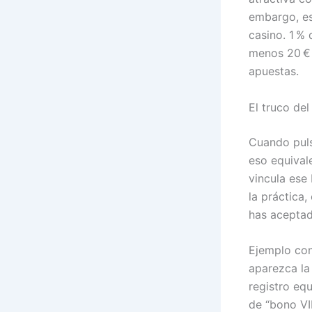
embargo, es
casino. 1 %
menos 20 € 
apuestas.
El truco del
Cuando puls
eso equivale
vincula ese 
la práctica,
has aceptad
Ejemplo con
aparezca la
registro equ
de “bono VIP