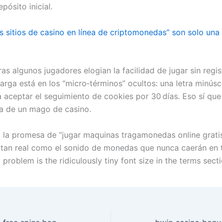
epósito inicial.
s sitios de casino en línea de criptomonedas” son solo una 
ras algunos jugadores elogian la facilidad de jugar sin regist
arga está en los “micro‑términos” ocultos: una letra minúsc
a aceptar el seguimiento de cookies por 30 días. Eso sí que
a de un mago de casino.
 la promesa de “jugar maquinas tragamonedas online gratis
s tan real como el sonido de monedas que nunca caerán en tu
 problem is the ridiculously tiny font size in the terms secti