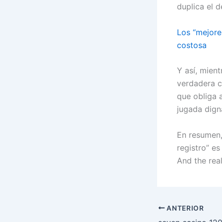
duplica el d
Los “mejore
costosa
Y así, mient
verdadera c
que obliga 
jugada dign
En resumen,
registro” e
And the real
ANTERIOR