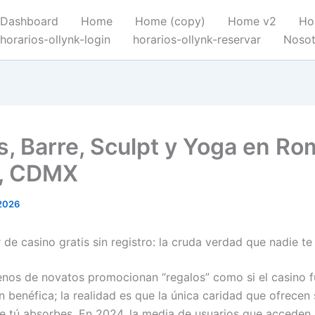
Dashboard
Home
Home (copy)
Home v2
Ho
horarios-ollynk-login
horarios-ollynk-reservar
Nosot
es, Barre, Sculpt y Yoga en R
e, CDMX
 2026
de casino gratis sin registro: la cruda verdad que nadie te
lenos de novatos promocionan “regalos” como si el casino 
 benéfica; la realidad es que la única caridad que ofrecen 
e tú absorbes. En 2024, la media de usuarios que acceden