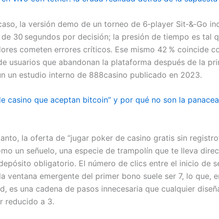
 caso, la versión demo de un torneo de 6‑player Sit‑&‑Go in
de 30 segundos por decisión; la presión de tiempo es tal q
dores cometen errores críticos. Ese mismo 42 % coincide co
de usuarios que abandonan la plataforma después de la pr
ún un estudio interno de 888casino publicado en 2023.
 de casino que aceptan bitcoin” y por qué no son la panace
anto, la oferta de “jugar poker de casino gratis sin registro
mo un señuelo, una especie de trampolín que te lleva direc
epósito obligatorio. El número de clics entre el inicio de s
la ventana emergente del primer bono suele ser 7, lo que, 
ad, es una cadena de pasos innecesaria que cualquier dise
r reducido a 3.