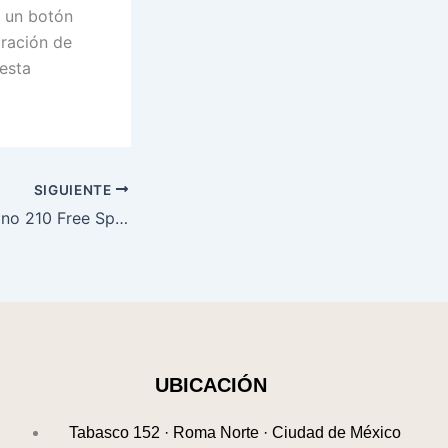
a un botón
tración de
uesta
SIGUIENTE
SpinsHeaven Casino 210 Free Spins Sin Depósito al Instante España: La Trampa Matemática que Nadie Te Explica
UBICACIÓN
Tabasco 152 · Roma Norte · Ciudad de México