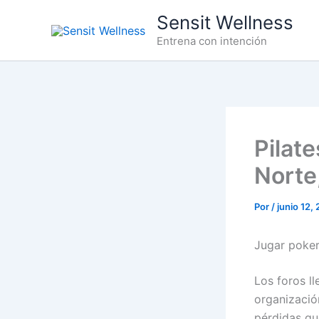
Ir
Sensit Wellness
al
Entrena con intención
contenido
Pilat
Nort
Por
/
junio 12,
Jugar poker 
Los foros l
organización
pérdidas qu