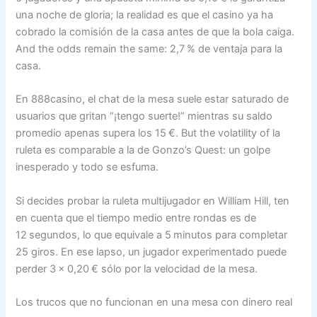
una noche de gloria; la realidad es que el casino ya ha
cobrado la comisión de la casa antes de que la bola caiga.
And the odds remain the same: 2,7 % de ventaja para la
casa.
En 888casino, el chat de la mesa suele estar saturado de
usuarios que gritan “¡tengo suerte!” mientras su saldo
promedio apenas supera los 15 €. But the volatility of la
ruleta es comparable a la de Gonzo’s Quest: un golpe
inesperado y todo se esfuma.
Si decides probar la ruleta multijugador en William Hill, ten
en cuenta que el tiempo medio entre rondas es de
12 segundos, lo que equivale a 5 minutos para completar
25 giros. En ese lapso, un jugador experimentado puede
perder 3 × 0,20 € sólo por la velocidad de la mesa.
Los trucos que no funcionan en una mesa con dinero real