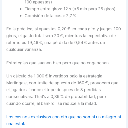
100 apuestas)
Tiempo entre giros: 12 s (≈5 min para 25 giros)
Comisión de la casa: 2,7 %
En la práctica, si apuestas 0,20 € en cada giro y juegas 100
giros, el gasto total será 20 €, mientras la expectativa de
retorno es 19,46 €, una pérdida de 0,54 € antes de
cualquier varianza.
Estrategias que suenan bien pero que no enganchan
Un cálculo de 1 000 € invertidos bajo la estrategia
Martingale, con límite de apuesta de 160 €, provocará que
el jugador alcance el tope después de 8 pérdidas
consecutivas. That’s a 0,39 % de probabilidad, pero
cuando ocurre, el bankroll se reduce a la mitad.
Los casinos exclusivos con eth que no son ni un milagro ni
una estafa