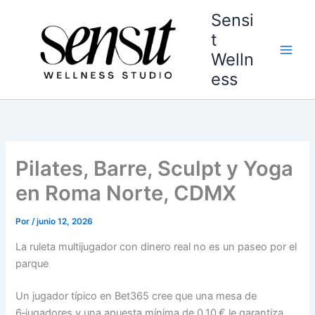
Ir
Sensi
al
t
contenido
Welln
ess
Pilates, Barre, Sculpt y Yoga
en Roma Norte, CDMX
Por
/
junio 12, 2026
La ruleta multijugador con dinero real no es un paseo por el
parque
Un jugador típico en Bet365 cree que una mesa de
6‑jugadores y una apuesta mínima de 0,10 € le garantiza