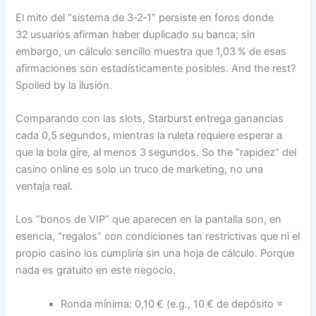
El mito del “sistema de 3‑2‑1” persiste en foros donde
32 usuarios afirman haber duplicado su banca; sin
embargo, un cálculo sencillo muestra que 1,03 % de esas
afirmaciones son estadísticamente posibles. And the rest?
Spoiled by la ilusión.
Comparando con las slots, Starburst entrega ganancias
cada 0,5 segundos, mientras la ruleta requiere esperar a
que la bola gire, al menos 3 segundos. So the “rapidez” del
casino online es solo un truco de marketing, no una
ventaja real.
Los “bonos de VIP” que aparecen en la pantalla son, en
esencia, “regalos” con condiciones tan restrictivas que ni el
propio casino los cumpliría sin una hoja de cálculo. Porque
nada es gratuito en este negocio.
Ronda mínima: 0,10 € (e.g., 10 € de depósito =