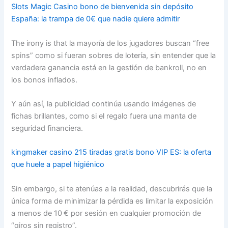
Slots Magic Casino bono de bienvenida sin depósito
España: la trampa de 0€ que nadie quiere admitir
The irony is that la mayoría de los jugadores buscan “free
spins” como si fueran sobres de lotería, sin entender que la
verdadera ganancia está en la gestión de bankroll, no en
los bonos inflados.
Y aún así, la publicidad continúa usando imágenes de
fichas brillantes, como si el regalo fuera una manta de
seguridad financiera.
kingmaker casino 215 tiradas gratis bono VIP ES: la oferta
que huele a papel higiénico
Sin embargo, si te atenúas a la realidad, descubrirás que la
única forma de minimizar la pérdida es limitar la exposición
a menos de 10 € por sesión en cualquier promoción de
“giros sin registro”.