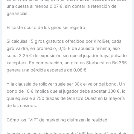
una cuesta al menos 0,07 €, sin contar la retención de
ganancias.
El coste oculto de los giros sin registro
Si calculas 15 giros gratuitos ofrecidos por KirolBet, cada
giro valdrá, en promedio, 0,15 € de apuesta mínima; eso
suma 2,25 € de exposición sin que el jugador haya pulsado
«aceptar». En comparación, un giro en Starburst en Bet365
genera una pérdida esperada de 0,08 €.
Y la cláusula de rollover suele ser 30x el valor del bono. Un
bono de 10 € implica que el jugador debe apostar 300 €, lo
que equivale a 750 tiradas de Gonzo’s Quest en la mayoría
de los casinos.
Cómo los “VIP” de marketing disfrazan la realidad
Imagina que un casino te promete “VIP treatment” por abrir