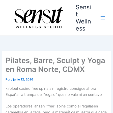
Ir
Sensi
al
t
contenido
Welln
ess
Pilates, Barre, Sculpt y Yoga
en Roma Norte, CDMX
Por
/
junio 12, 2026
kirolbet casino free spins sin registro consigue ahora
España: la trampa del “regalo” que no vale ni un centavo
Los operadores lanzan “free” spins como si regalasen
caramelos en la feria, pero la matemática muestra que cada