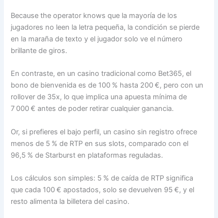
Because the operator knows que la mayoría de los
jugadores no leen la letra pequeña, la condición se pierde
en la maraña de texto y el jugador solo ve el número
brillante de giros.
En contraste, en un casino tradicional como Bet365, el
bono de bienvenida es de 100 % hasta 200 €, pero con un
rollover de 35x, lo que implica una apuesta mínima de
7 000 € antes de poder retirar cualquier ganancia.
Or, si prefieres el bajo perfil, un casino sin registro ofrece
menos de 5 % de RTP en sus slots, comparado con el
96,5 % de Starburst en plataformas reguladas.
Los cálculos son simples: 5 % de caída de RTP significa
que cada 100 € apostados, solo se devuelven 95 €, y el
resto alimenta la billetera del casino.