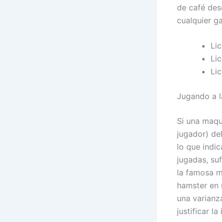
de café des
cualquier ga
Li
Li
Li
Jugando a l
Si una maqu
jugador) de
lo que indic
jugadas, su
la famosa m
hamster en 
una varianza
justificar l