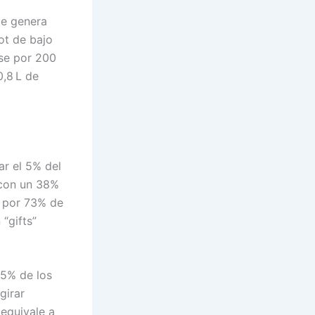
ue genera
ot de bajo
rse por 200
0,8 L de
ar el 5% del
 con un 38%
a por 73% de
“gifts”
85% de los
girar
 equivale a