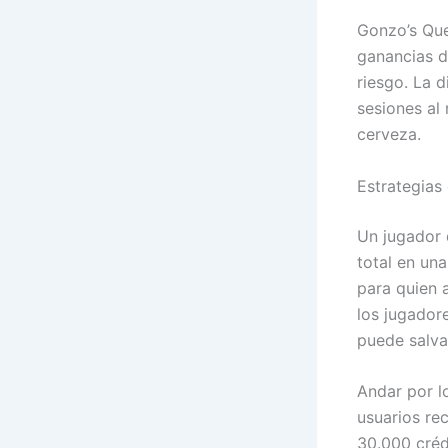
Gonzo’s Que
ganancias d
riesgo. La d
sesiones al
cerveza.
Estrategias
Un jugador 
total en un
para quien 
los jugadore
puede salva
Andar por l
usuarios re
30.000 créd