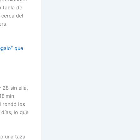
a tabla de
 cerca del
ers
egalo” que
28 sin ella,
48 min
d rondó los
 días, lo que
mo una taza