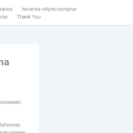
rarios
horarios-ollynk-comprar
ros
Thank You
oma
 prometen
ataformas
gratuidades