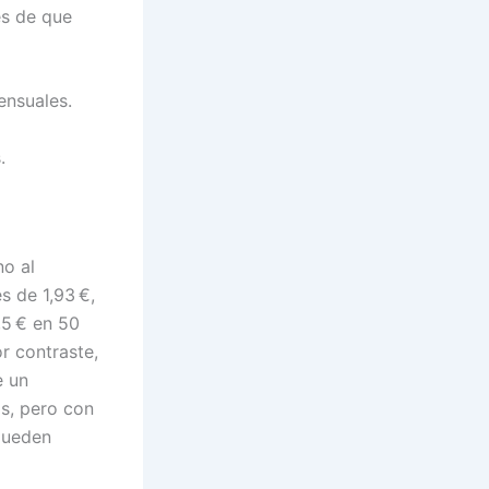
es de que
ensuales.
.
no al
s de 1,93 €,
,5 € en 50
r contraste,
e un
s, pero con
 pueden