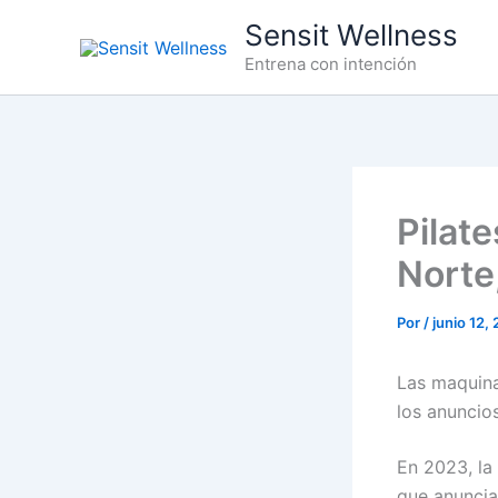
Ir
Sensit Wellness
al
Entrena con intención
contenido
Pilat
Nort
Por
/
junio 12,
Las maquina
los anuncio
En 2023, la
que anuncia