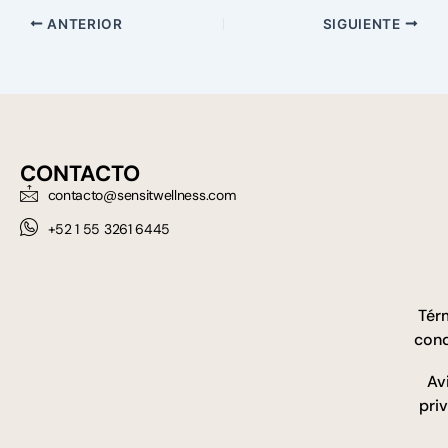
ANTERIOR
SIGUIENTE
CONTACTO
contacto@sensitwellness.com
+52 1 55 3261 6445
Tér
cond
Av
pri