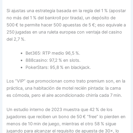
Si ajustas una estrategia basada en la regla del 1 % (apostar
no más del 1 % del bankroll por tirada), un depósito de
500 € te permite hacer 500 apuestas de 5 €; eso equivale a
250 jugadas en una ruleta europea con ventaja del casino
del 2,7 %.
Bet365: RTP medio 96,5 %.
888casino: 97,2 % en slots.
PokerStars: 95,8 % en blackjack.
Los “VIP” que promocionan como trato premium son, en la
práctica, una habitación de motel recién pintada: la cama
es cómoda, pero el aire acondicionado chirría cada 7 min.
Un estudio interno de 2023 muestra que 42 % de los
jugadores que reciben un bono de 50 € “free” lo pierden en
menos de 10 min de juego, mientras el otro 58 % sigue
jugando para alcanzar el requisito de apuesta de 30×, lo