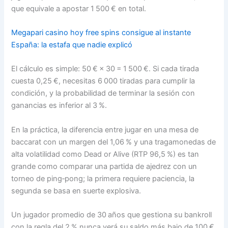
que equivale a apostar 1 500 € en total.
Megapari casino hoy free spins consigue al instante
España: la estafa que nadie explicó
El cálculo es simple: 50 € × 30 = 1 500 €. Si cada tirada
cuesta 0,25 €, necesitas 6 000 tiradas para cumplir la
condición, y la probabilidad de terminar la sesión con
ganancias es inferior al 3 %.
En la práctica, la diferencia entre jugar en una mesa de
baccarat con un margen del 1,06 % y una tragamonedas de
alta volatilidad como Dead or Alive (RTP 96,5 %) es tan
grande como comparar una partida de ajedrez con un
torneo de ping‑pong; la primera requiere paciencia, la
segunda se basa en suerte explosiva.
Un jugador promedio de 30 años que gestiona su bankroll
con la regla del 2 % nunca verá su saldo más bajo de 100 €,