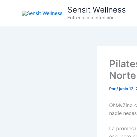
Ir
Sensit Wellness
al
Entrena con intención
contenido
Pilat
Nort
Por
/
junio 12,
OhMyZino ca
nadie neces
La promesa 
oso, pero en