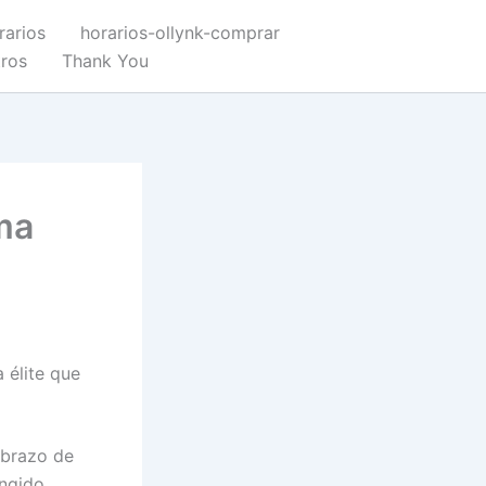
rarios
horarios-ollynk-comprar
ros
Thank You
oma
 élite que
abrazo de
ingido.