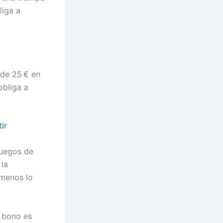
liga a
 de 25 € en
obliga a
ir
juegos de
 la
 menos lo
l bono es