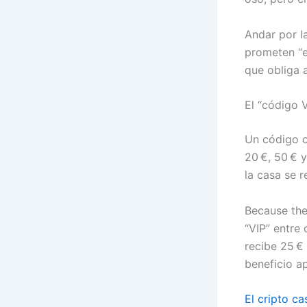
Andar por l
prometen “e
que obliga 
El “código 
Un código c
20 €, 50 € 
la casa se 
Because the 
“VIP” entre
recibe 25 €
beneficio a
El cripto c