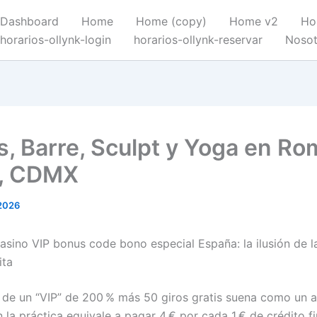
Dashboard
Home
Home (copy)
Home v2
Ho
horarios-ollynk-login
horarios-ollynk-reservar
Nosot
es, Barre, Sculpt y Yoga en R
e, CDMX
 2026
sino VIP bonus code bono especial España: la ilusión de la
ita
de un “VIP” de 200 % más 50 giros gratis suena como un 
 la práctica equivale a pagar 4 € por cada 1 € de crédito f