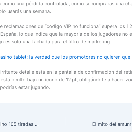
o como una pérdida controlada, como si compraras una ch
olo usarás una semana.
e reclamaciones de “código VIP no funciona” supera los 1 
 España, lo que indica que la mayoría de los jugadores no 
o es solo una fachada para el filtro de marketing.
asino tablet: la verdad que los promotores no quieren que
 irritante detalle está en la pantalla de confirmación del reti
 está oculto bajo un ícono de 12 pt, obligándote a hacer z
podrías estar jugando.
merkurmagic casino 105 tiradas gratis con código exclusivo ES: la mentira de la “gratuita” que todos siguen leyendo