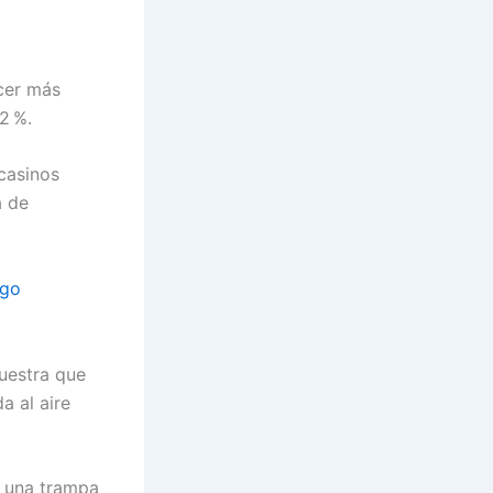
ecer más
2 %.
casinos
a de
ago
muestra que
a al aire
s una trampa