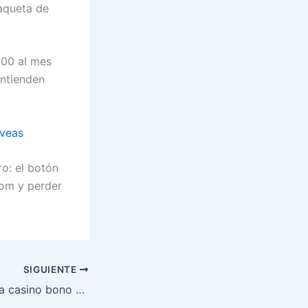
aqueta de
200 al mes
entienden
 veas
ro: el botón
oom y perder
SIGUIENTE
El mito del amunra casino bono sin depósito retiro instantáneo España destrozado por la cruda matemática