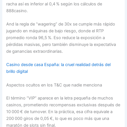
racha así es inferior al 0,4 % según los cálculos de
888casino.
And la regla de “wagering” de 30x se cumple más rápido
jugando en máquinas de bajo riesgo, donde el RTP
promedio ronda 96,5 %. Eso reduce la exposición a
pérdidas masivas, pero también disminuye la expectativa
de ganancias extraordinarias.
Casino desde casa España: la cruel realidad detrás del
brillo digital
Aspectos ocultos en los T&C que nadie menciona
El término “VIP” aparece en la letra pequeña de muchos
casinos, prometiendo recompensas exclusivas después de
10 000 € de turnover. En la práctica, esa cifra equivale a
200 000 giros de 0,05 €, lo que es poco más que una
maratón de slots sin final.