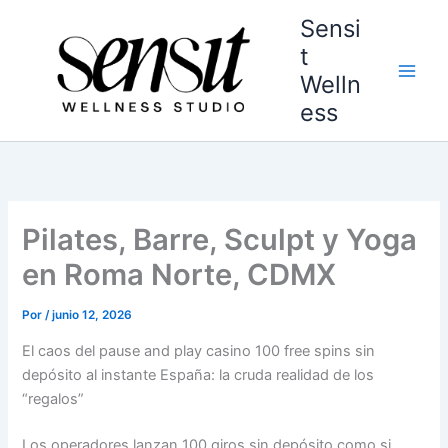
Ir
Sensi
al
t
contenido
Welln
ess
Pilates, Barre, Sculpt y Yoga
en Roma Norte, CDMX
Por
/
junio 12, 2026
El caos del pause and play casino 100 free spins sin
depósito al instante España: la cruda realidad de los
“regalos”
Los operadores lanzan 100 giros sin depósito como si