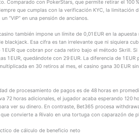
to. Comparado con PokerStars, que permite retirar el 100 %
iempre que cumplas con la verificación KYC, la limitación d
un “VIP” en una pensión de ancianos.
casino también impone un límite de 0,01 EUR en la apuesta
 blackjack. Esa cifra es tan irrelevante que ni siquiera cub
1 EUR que cobran por cada retiro bajo el método Skrill. Si 
as 1 EUR, quedándote con 29 EUR. La diferencia de 1 EUR 
multiplicada en 30 retiros al mes, el casino gana 30 EUR si
idad de procesamiento de pagos es de 48 horas en promedi
eva 72 horas adicionales, el jugador acaba esperando 120 ho
 para ver su dinero. En contraste, Bet365 procesa withdraw
o que convierte a Rivalo en una tortuga con caparazón de 
ctico de cálculo de beneficio neto