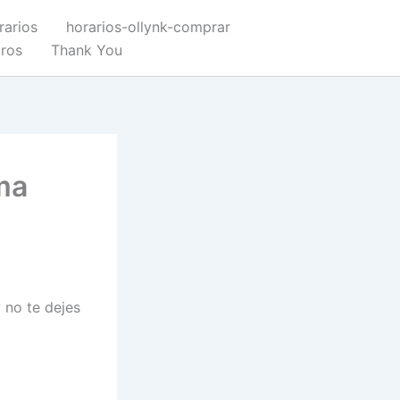
rarios
horarios-ollynk-comprar
ros
Thank You
oma
 no te dejes