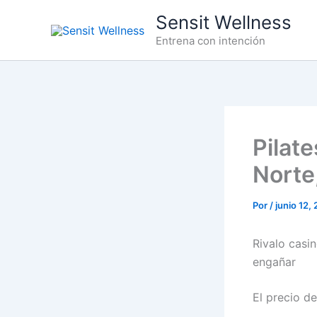
Ir
Sensit Wellness
al
Entrena con intención
contenido
Pilat
Nort
Por
/
junio 12,
Rivalo casi
engañar
El precio de