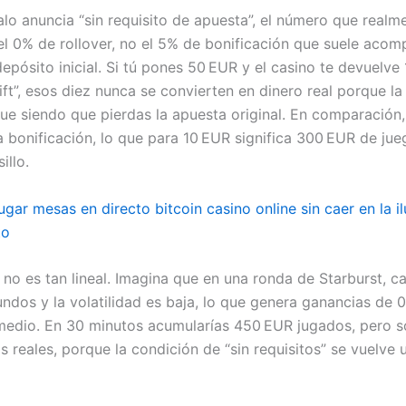
lo anuncia “sin requisito de apuesta”, el número que realm
el 0% de rollover, no el 5% de bonificación que suele acom
epósito inicial. Si tú pones 50 EUR y el casino te devuelve
ft”, esos diez nunca se convierten en dinero real porque la
igue siendo que pierdas la apuesta original. En comparación
a bonificación, lo que para 10 EUR significa 300 EUR de ju
illo.
ugar mesas en directo bitcoin casino online sin caer en la il
to
 no es tan lineal. Imagina que en una ronda de Starburst, c
undos y la volatilidad es baja, lo que genera ganancias de 
medio. En 30 minutos acumularías 450 EUR jugados, pero s
s reales, porque la condición de “sin requisitos” se vuelve