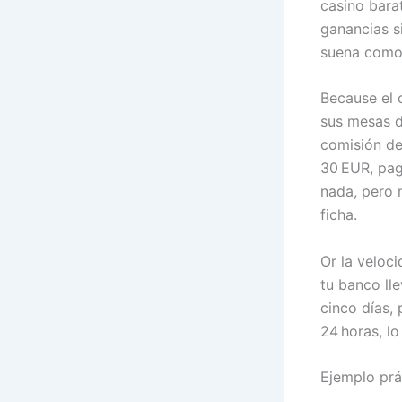
casino bara
ganancias s
suena como 
Because el 
sus mesas de
comisión de 
30 EUR, pag
nada, pero 
ficha.
Or la veloc
tu banco ll
cinco días,
24 horas, l
Ejemplo prá