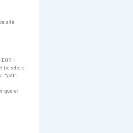
de alta
34 EUR ÷
l beneficio
 “gift”.
r que el