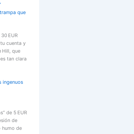
”
 trampa que
= 30 EUR
 tu cuenta y
Hill, que
es tan clara
s ingenuos
as” de 5 EUR
esión de
mo humo de