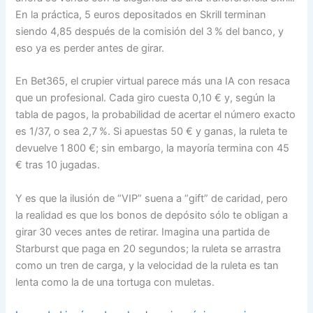
En la práctica, 5 euros depositados en Skrill terminan
siendo 4,85 después de la comisión del 3 % del banco, y
eso ya es perder antes de girar.
En Bet365, el crupier virtual parece más una IA con resaca
que un profesional. Cada giro cuesta 0,10 € y, según la
tabla de pagos, la probabilidad de acertar el número exacto
es 1/37, o sea 2,7 %. Si apuestas 50 € y ganas, la ruleta te
devuelve 1 800 €; sin embargo, la mayoría termina con 45
€ tras 10 jugadas.
Y es que la ilusión de “VIP” suena a “gift” de caridad, pero
la realidad es que los bonos de depósito sólo te obligan a
girar 30 veces antes de retirar. Imagina una partida de
Starburst que paga en 20 segundos; la ruleta se arrastra
como un tren de carga, y la velocidad de la ruleta es tan
lenta como la de una tortuga con muletas.