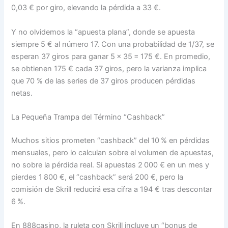
0,03 € por giro, elevando la pérdida a 33 €.
Y no olvidemos la “apuesta plana”, donde se apuesta
siempre 5 € al número 17. Con una probabilidad de 1/37, se
esperan 37 giros para ganar 5 × 35 = 175 €. En promedio,
se obtienen 175 € cada 37 giros, pero la varianza implica
que 70 % de las series de 37 giros producen pérdidas
netas.
La Pequeña Trampa del Término “Cashback”
Muchos sitios prometen “cashback” del 10 % en pérdidas
mensuales, pero lo calculan sobre el volumen de apuestas,
no sobre la pérdida real. Si apuestas 2 000 € en un mes y
pierdes 1 800 €, el “cashback” será 200 €, pero la
comisión de Skrill reducirá esa cifra a 194 € tras descontar
6 %.
En 888casino, la ruleta con Skrill incluye un “bonus de