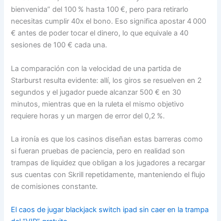
bienvenida” del 100 % hasta 100 €, pero para retirarlo
necesitas cumplir 40x el bono. Eso significa apostar 4 000
€ antes de poder tocar el dinero, lo que equivale a 40
sesiones de 100 € cada una.
La comparación con la velocidad de una partida de
Starburst resulta evidente: allí, los giros se resuelven en 2
segundos y el jugador puede alcanzar 500 € en 30
minutos, mientras que en la ruleta el mismo objetivo
requiere horas y un margen de error del 0,2 %.
La ironía es que los casinos diseñan estas barreras como
si fueran pruebas de paciencia, pero en realidad son
trampas de liquidez que obligan a los jugadores a recargar
sus cuentas con Skrill repetidamente, manteniendo el flujo
de comisiones constante.
El caos de jugar blackjack switch ipad sin caer en la trampa