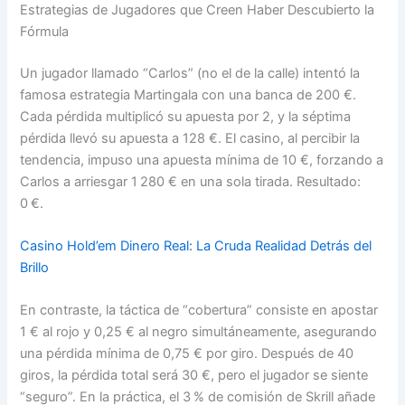
Estrategias de Jugadores que Creen Haber Descubierto la
Fórmula
Un jugador llamado “Carlos” (no el de la calle) intentó la
famosa estrategia Martingala con una banca de 200 €.
Cada pérdida multiplicó su apuesta por 2, y la séptima
pérdida llevó su apuesta a 128 €. El casino, al percibir la
tendencia, impuso una apuesta mínima de 10 €, forzando a
Carlos a arriesgar 1 280 € en una sola tirada. Resultado:
0 €.
Casino Hold’em Dinero Real: La Cruda Realidad Detrás del
Brillo
En contraste, la táctica de “cobertura” consiste en apostar
1 € al rojo y 0,25 € al negro simultáneamente, asegurando
una pérdida mínima de 0,75 € por giro. Después de 40
giros, la pérdida total será 30 €, pero el jugador se siente
“seguro”. En la práctica, el 3 % de comisión de Skrill añade