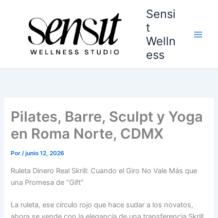
Ir
Sensi
al
t
contenido
Welln
ess
Pilates, Barre, Sculpt y Yoga
en Roma Norte, CDMX
Por
/
junio 12, 2026
Ruleta Dinero Real Skrill: Cuando el Giro No Vale Más que
una Promesa de “Gift”
La ruleta, ese círculo rojo que hace sudar a los novatos,
ahora se vende con la elegancia de una transferencia Skrill.