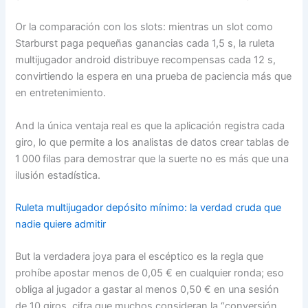
Or la comparación con los slots: mientras un slot como
Starburst paga pequeñas ganancias cada 1,5 s, la ruleta
multijugador android distribuye recompensas cada 12 s,
convirtiendo la espera en una prueba de paciencia más que
en entretenimiento.
And la única ventaja real es que la aplicación registra cada
giro, lo que permite a los analistas de datos crear tablas de
1 000 filas para demostrar que la suerte no es más que una
ilusión estadística.
Ruleta multijugador depósito mínimo: la verdad cruda que
nadie quiere admitir
But la verdadera joya para el escéptico es la regla que
prohíbe apostar menos de 0,05 € en cualquier ronda; eso
obliga al jugador a gastar al menos 0,50 € en una sesión
de 10 giros, cifra que muchos consideran la “conversión