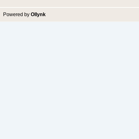
Powered by
Ollynk