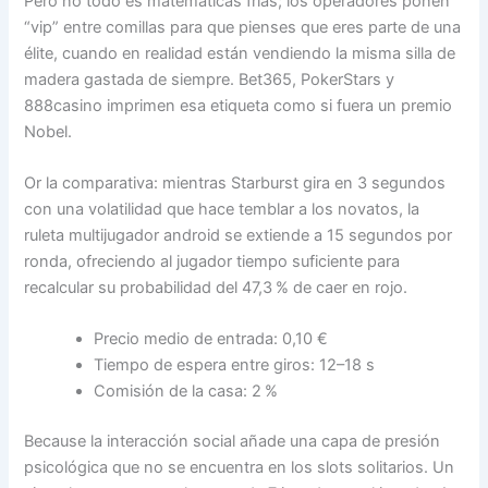
Pero no todo es matemáticas frías; los operadores ponen
“vip” entre comillas para que pienses que eres parte de una
élite, cuando en realidad están vendiendo la misma silla de
madera gastada de siempre. Bet365, PokerStars y
888casino imprimen esa etiqueta como si fuera un premio
Nobel.
Or la comparativa: mientras Starburst gira en 3 segundos
con una volatilidad que hace temblar a los novatos, la
ruleta multijugador android se extiende a 15 segundos por
ronda, ofreciendo al jugador tiempo suficiente para
recalcular su probabilidad del 47,3 % de caer en rojo.
Precio medio de entrada: 0,10 €
Tiempo de espera entre giros: 12–18 s
Comisión de la casa: 2 %
Because la interacción social añade una capa de presión
psicológica que no se encuentra en los slots solitarios. Un