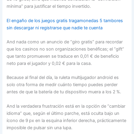
mínima” para justificar el tiempo invertido.
El engaño de los juegos gratis tragamonedas 5 tambores
sin descargar ni registrarse que nadie te cuenta
And nada como un anuncio de “giro gratis” para recordar
que los casinos no son organizaciones benéficas; el “gift”
que tanto promueven se traduce en 0,01 € de beneficio
neto para el jugador y 0,02 € para la casa.
Because al final del día, la ruleta multijugador android es
solo otra forma de medir cuánto tiempo puedes perder
antes de que la batería de tu dispositivo muera a los 2 %.
And la verdadera frustración está en la opción de “cambiar
idioma” que, según el último parche, está oculta bajo un
ícono de 9 px en la esquina inferior derecha, prácticamente
imposible de pulsar sin una lupa.