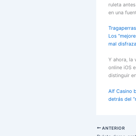
ruleta antes
en una fuen
Tragaperras
Los “mejore
mal disfraz
Y ahora, la 
online iOS e
distinguir 
Alf Casino 
detrás del “
ANTERIOR