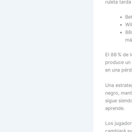
ruleta tard
Bet
Wil
88
má
El 88 % de l
produce un 
en una pérd
Una estrate
negro, mant
sigue siend
aprende.
Los jugador
cambiará su