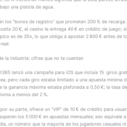
 bajo una pistola de agua.
án los “bonos de registro” que prometen 200 % de recarga. 
osita 20 €, el casino le entrega 40 € en crédito de juego; 
típico es de 35x, lo que obliga a apostar 2 800 € antes de t
real.
e la industria: cifras que no te cuentan
t365 lanzó una campaña para iOS que incluía 15 giros grat
pea, pero cada giro estaba limitado a una apuesta mínima de
e la ganancia máxima estaba plafonada a 0,50 €; la tasa de
ploma a menos del 2 %.
, por su parte, ofrece un “VIP” de 10 € de crédito para usuar
superen los 5 000 € en apuestas mensuales; eso equivale 
 día, un número que la mayoría de los jugadores casuales ni