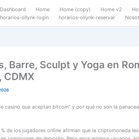
Dashboard
Home
Home (copy)
Home v2
Ho
horarios-ollynk-login
horarios-ollynk-reservar
Nosot
es, Barre, Sculpt y Yoga en R
e, CDMX
 2026
 de casino que aceptan bitcoin” y por qué no son la panace
 % de los jugadores online afirman que la criptomoneda les
en comisiones de depósito. Pero esos mismos usuarios, tra