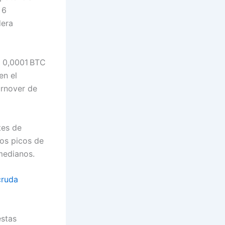
 6
dera
ga 0,0001 BTC
en el
urnover de
tes de
los picos de
medianos.
cruda
estas