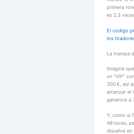
primera ron
es 2,3 vece
El codigo p
los tirador
La trampa d
Imagina que
un “VIP” co
300 €, así 
alcanzar el 
ganancia a 
Y, como si f
48 horas, pe
disuelve en 