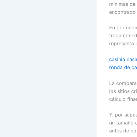
mínimas de 
encontrado 
En promedio
tragamoneda
representa u
casinia casi
ronda de ca
La comparac
los sitios c
cálculo fin
Y, por supue
un tamaño de
antes de co