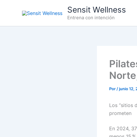
Ir
Sensit Wellness
al
Entrena con intención
contenido
Pilat
Nort
Por
/
junio 12,
Los “sitios
prometen
En 2024, 37
menos 15 % 