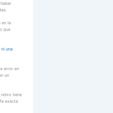
 haber
das.
 en la
lo que
 ni una
e error en
en un
retiro tiene
ifa exacta