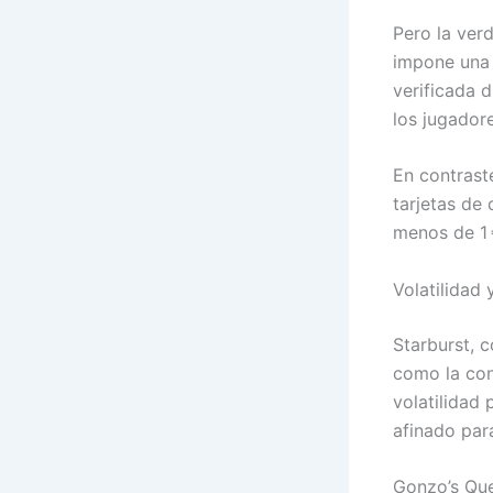
Pero la verd
impone una 
verificada 
los jugador
En contrast
tarjetas de
menos de 1 
Volatilidad
Starburst, 
como la con
volatilidad 
afinado para
Gonzo’s Que