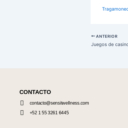
Tragamoneda
ANTERIOR
CONTACTO
contacto@sensitwellness.com
+52 1 55 3261 6445