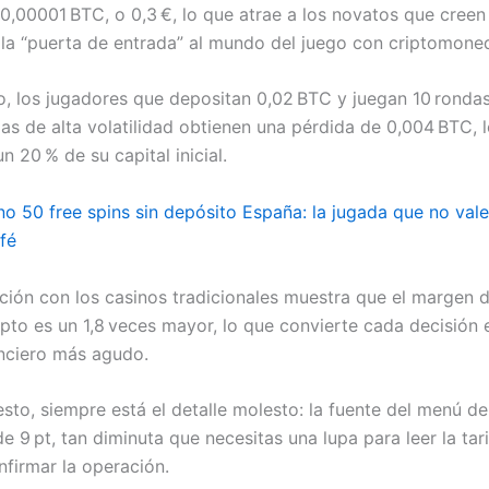
0,00001 BTC, o 0,3 €, lo que atrae a los novatos que creen
la “puerta de entrada” al mundo del juego con criptomone
, los jugadores que depositan 0,02 BTC y juegan 10 rondas
s de alta volatilidad obtienen una pérdida de 0,004 BTC, 
n 20 % de su capital inicial.
no 50 free spins sin depósito España: la jugada que no vale
fé
ión con los casinos tradicionales muestra que el margen d
ripto es un 1,8 veces mayor, lo que convierte cada decisión 
anciero más agudo.
sto, siempre está el detalle molesto: la fuente del menú de 
 9 pt, tan diminuta que necesitas una lupa para leer la tar
nfirmar la operación.