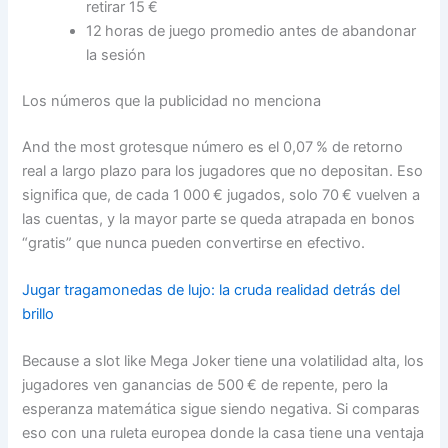
retirar 15 €
12 horas de juego promedio antes de abandonar
la sesión
Los números que la publicidad no menciona
And the most grotesque número es el 0,07 % de retorno
real a largo plazo para los jugadores que no depositan. Eso
significa que, de cada 1 000 € jugados, solo 70 € vuelven a
las cuentas, y la mayor parte se queda atrapada en bonos
“gratis” que nunca pueden convertirse en efectivo.
Jugar tragamonedas de lujo: la cruda realidad detrás del
brillo
Because a slot like Mega Joker tiene una volatilidad alta, los
jugadores ven ganancias de 500 € de repente, pero la
esperanza matemática sigue siendo negativa. Si comparas
eso con una ruleta europea donde la casa tiene una ventaja