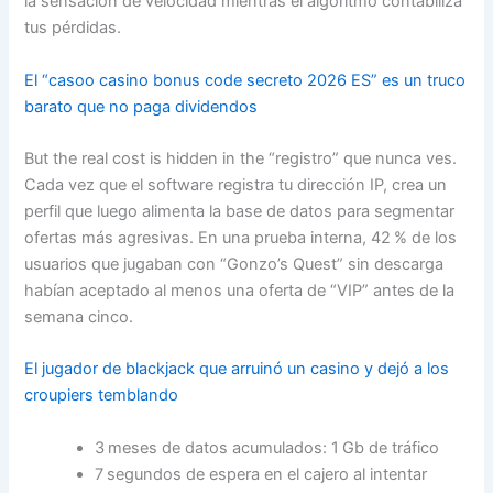
la sensación de velocidad mientras el algoritmo contabiliza
tus pérdidas.
El “casoo casino bonus code secreto 2026 ES” es un truco
barato que no paga dividendos
But the real cost is hidden in the “registro” que nunca ves.
Cada vez que el software registra tu dirección IP, crea un
perfil que luego alimenta la base de datos para segmentar
ofertas más agresivas. En una prueba interna, 42 % de los
usuarios que jugaban con “Gonzo’s Quest” sin descarga
habían aceptado al menos una oferta de “VIP” antes de la
semana cinco.
El jugador de blackjack que arruinó un casino y dejó a los
croupiers temblando
3 meses de datos acumulados: 1 Gb de tráfico
7 segundos de espera en el cajero al intentar