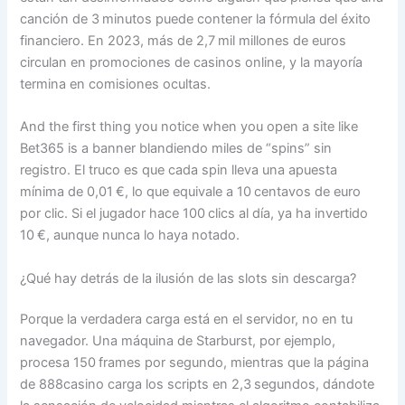
canción de 3 minutos puede contener la fórmula del éxito
financiero. En 2023, más de 2,7 mil millones de euros
circulan en promociones de casinos online, y la mayoría
termina en comisiones ocultas.
And the first thing you notice when you open a site like
Bet365 is a banner blandiendo miles de “spins” sin
registro. El truco es que cada spin lleva una apuesta
mínima de 0,01 €, lo que equivale a 10 centavos de euro
por clic. Si el jugador hace 100 clics al día, ya ha invertido
10 €, aunque nunca lo haya notado.
¿Qué hay detrás de la ilusión de las slots sin descarga?
Porque la verdadera carga está en el servidor, no en tu
navegador. Una máquina de Starburst, por ejemplo,
procesa 150 frames por segundo, mientras que la página
de 888casino carga los scripts en 2,3 segundos, dándote