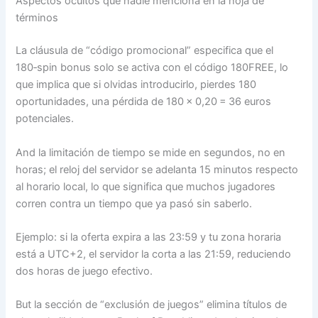
Aspectos ocultos que nadie menciona en la hoja de
términos
La cláusula de “código promocional” especifica que el
180‑spin bonus solo se activa con el código 180FREE, lo
que implica que si olvidas introducirlo, pierdes 180
oportunidades, una pérdida de 180 × 0,20 = 36 euros
potenciales.
And la limitación de tiempo se mide en segundos, no en
horas; el reloj del servidor se adelanta 15 minutos respecto
al horario local, lo que significa que muchos jugadores
corren contra un tiempo que ya pasó sin saberlo.
Ejemplo: si la oferta expira a las 23:59 y tu zona horaria
está a UTC+2, el servidor la corta a las 21:59, reduciendo
dos horas de juego efectivo.
But la sección de “exclusión de juegos” elimina títulos de