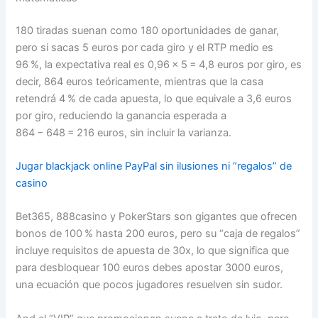
180 tiradas suenan como 180 oportunidades de ganar,
pero si sacas 5 euros por cada giro y el RTP medio es
96 %, la expectativa real es 0,96 × 5 = 4,8 euros por giro, es
decir, 864 euros teóricamente, mientras que la casa
retendrá 4 % de cada apuesta, lo que equivale a 3,6 euros
por giro, reduciendo la ganancia esperada a
864 − 648 = 216 euros, sin incluir la varianza.
Jugar blackjack online PayPal sin ilusiones ni “regalos” de
casino
Bet365, 888casino y PokerStars son gigantes que ofrecen
bonos de 100 % hasta 200 euros, pero su “caja de regalos”
incluye requisitos de apuesta de 30x, lo que significa que
para desbloquear 100 euros debes apostar 3000 euros,
una ecuación que pocos jugadores resuelven sin sudor.