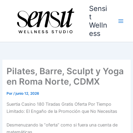
Ir
Sensi
al
t
contenido
Welln
ess
Pilates, Barre, Sculpt y Yoga
en Roma Norte, CDMX
Por
/
junio 12, 2026
Suertia Casino 180 Tiradas Gratis Oferta Por Tiempo
Limitado: El Engaño de la Promoción que No Necesitas
Desmenuzando la “oferta” como si fuera una cuenta de
matemáticas