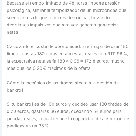
Because el tiempo limitado de 48 horas impone presión
psicológica, similar al temporizador de un microondas que
suena antes de que termines de cocinar, forzando
decisiones impulsivas que rara vez generan ganancias
netas.
Calculando el coste de oportunidad: si en lugar de usar 180
tiradas gastas 180 euros en apuestas reales con RTP 96 %,
la expectativa neta sería 180 × 0,96 = 172,8 euros, mucho
más que los 0,20 € máximos de la oferta.
Cómo la mecánica de las tiradas afecta a la gestión de
bankroll
Si tu bankroll es de 100 euros y decides usar 180 tiradas de
0,20 euros, gastarás 36 euros, quedando 64 euros para
jugadas reales, lo cual reduce tu capacidad de absorción de
pérdidas en un 36 %.