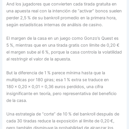
And los jugadores que convierten cada tirada gratuita en
una apuesta real con la intención de “activar” bonos suelen
perder 2,5 % de su bankroll promedio en la primera hora,
según estadísticas internas de análisis de casino.
El margen de la casa en un juego como Gonzo’s Quest es
5 %, mientras que en una tirada gratis con límite de 0,20 €
el margen sube al 6 %, porque la casa controla la volatilidad
al restringir el valor de la apuesta.
But la diferencia de 1 % parece mínima hasta que la
multiplicas por 180 giras; esa 1 % extra se traduce en
180 × 0,20 × 0,01 = 0,36 euros perdidos, una cifra
insignificante en teoría, pero representativa del beneficio
de la casa.
Una estrategia de “corte” de 10 % del bankroll después de
cada 30 tiradas reduce la exposición al límite de 0,20 €,
pero también disminuye la probabilidad de alcanzar los