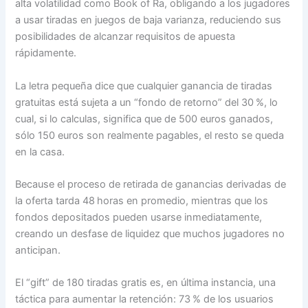
alta volatilidad como Book of Ra, obligando a los jugadores
a usar tiradas en juegos de baja varianza, reduciendo sus
posibilidades de alcanzar requisitos de apuesta
rápidamente.
La letra pequeña dice que cualquier ganancia de tiradas
gratuitas está sujeta a un “fondo de retorno” del 30 %, lo
cual, si lo calculas, significa que de 500 euros ganados,
sólo 150 euros son realmente pagables, el resto se queda
en la casa.
Because el proceso de retirada de ganancias derivadas de
la oferta tarda 48 horas en promedio, mientras que los
fondos depositados pueden usarse inmediatamente,
creando un desfase de liquidez que muchos jugadores no
anticipan.
El “gift” de 180 tiradas gratis es, en última instancia, una
táctica para aumentar la retención: 73 % de los usuarios