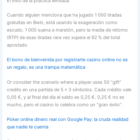
El mito de la práctica ilimitada
Cuando alguien menciona que ha jugado 1 000 tiradas
gratuitas en Bwin, está usando la exageración como
escudo. 1 000 suena a maratón, pero la media de retorno
(RTP) de esas tiradas rara vez supera el 92 % del total
apostado.
El bono de bienvenida por registrarte casino online no es
un regalo, es una trampa matemática
Or consider the scenario where a player uses 50 “gift”
credits en una partida de 5 × 3 símbolos. Cada crédito vale
0,05 €, y al final del día el saldo es 0,25 €. 0,25 € no es
mucho, pero el casino lo celebra como un “gran éxito”.
Poker online dinero real con Google Pay: la cruda realidad
que nadie te cuenta