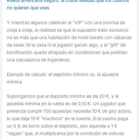
Ruleta americana seguro: la cruda realidad que los casinos
no quieren que veas
Y mientras algunos celebran el “VIP” con una sonrisa de
oreja a oreja, la realidad es que el supuesto trato exclusivo
no es más que una habitación de hotel barato con sábanas
de seda. Ni la casa ni el jugador ganan algo, y el “gift” de
bonificación queda atrapado en condiciones que pedirían
una calculadora de ingenieros.
Ejemplo de cálculo: el depósito mínimo vs. la apuesta
mínima
Supongamos que el depósito mínimo es de 20 €, y la
apuesta mínima en la ruleta es de 0,10 €. Un jugador que
pretenda cumplir 100 apuestas necesita 10 € de giro activo,
lo que deja 10 € “inactivos” en la cuenta. Si el casino paga
un 5 % de bono sobre el depósito, eso equivale a 1 €
“regalo” que, al multiplicarse por la condición de rollover