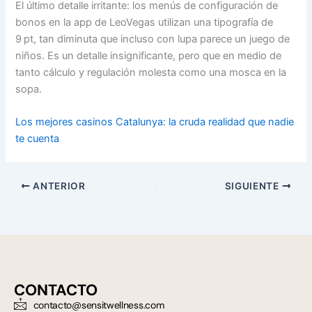
El último detalle irritante: los menús de configuración de
bonos en la app de LeoVegas utilizan una tipografía de
9 pt, tan diminuta que incluso con lupa parece un juego de
niños. Es un detalle insignificante, pero que en medio de
tanto cálculo y regulación molesta como una mosca en la
sopa.
Los mejores casinos Catalunya: la cruda realidad que nadie
te cuenta
ANTERIOR
SIGUIENTE
CONTACTO
contacto@sensitwellness.com