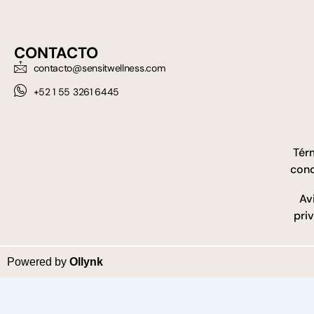
CONTACTO
contacto@sensitwellness.com
+52 1 55 3261 6445
Tér
cond
Av
pri
Powered by
Ollynk