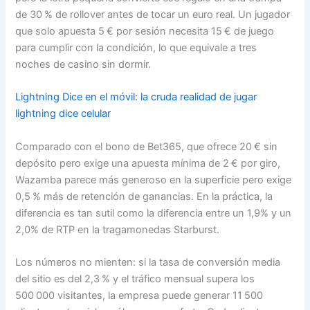
de 30 % de rollover antes de tocar un euro real. Un jugador
que solo apuesta 5 € por sesión necesita 15 € de juego
para cumplir con la condición, lo que equivale a tres
noches de casino sin dormir.
Lightning Dice en el móvil: la cruda realidad de jugar
lightning dice celular
Comparado con el bono de Bet365, que ofrece 20 € sin
depósito pero exige una apuesta mínima de 2 € por giro,
Wazamba parece más generoso en la superficie pero exige
0,5 % más de retención de ganancias. En la práctica, la
diferencia es tan sutil como la diferencia entre un 1,9% y un
2,0% de RTP en la tragamonedas Starburst.
Los números no mienten: si la tasa de conversión media
del sitio es del 2,3 % y el tráfico mensual supera los
500 000 visitantes, la empresa puede generar 11 500