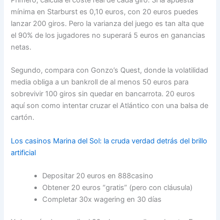
Primero, calcula el coste real de cada giro. Si la apuesta
mínima en Starburst es 0,10 euros, con 20 euros puedes
lanzar 200 giros. Pero la varianza del juego es tan alta que
el 90% de los jugadores no superará 5 euros en ganancias
netas.
Segundo, compara con Gonzo’s Quest, donde la volatilidad
media obliga a un bankroll de al menos 50 euros para
sobrevivir 100 giros sin quedar en bancarrota. 20 euros
aquí son como intentar cruzar el Atlántico con una balsa de
cartón.
Los casinos Marina del Sol: la cruda verdad detrás del brillo
artificial
Depositar 20 euros en 888casino
Obtener 20 euros “gratis” (pero con cláusula)
Completar 30x wagering en 30 días