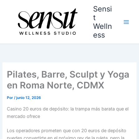
Ir
Sensi
al
t
contenido
Welln
ess
Pilates, Barre, Sculpt y Yoga
en Roma Norte, CDMX
Por
/
junio 12, 2026
Casino 20 euros de depósito: la trampa más barata que el
mercado ofrece
Los operadores prometen que con 20 euros de depósito
puedes convertirte en el próximo rey de la ruleta, pero la