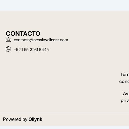
CONTACTO
contacto@sensitwellness.com
+52 1 55 3261 6445
Tér
cond
Av
pri
Powered by
Ollynk