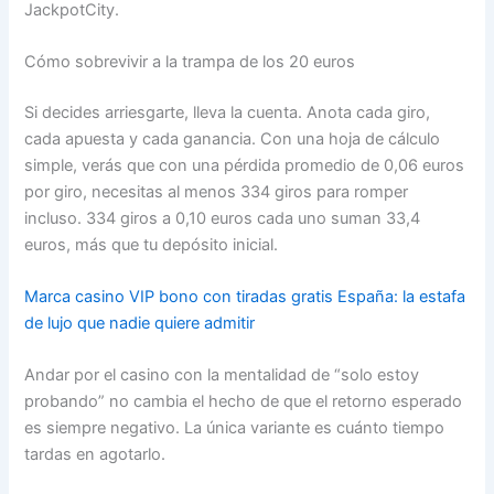
JackpotCity.
Cómo sobrevivir a la trampa de los 20 euros
Si decides arriesgarte, lleva la cuenta. Anota cada giro,
cada apuesta y cada ganancia. Con una hoja de cálculo
simple, verás que con una pérdida promedio de 0,06 euros
por giro, necesitas al menos 334 giros para romper
incluso. 334 giros a 0,10 euros cada uno suman 33,4
euros, más que tu depósito inicial.
Marca casino VIP bono con tiradas gratis España: la estafa
de lujo que nadie quiere admitir
Andar por el casino con la mentalidad de “solo estoy
probando” no cambia el hecho de que el retorno esperado
es siempre negativo. La única variante es cuánto tiempo
tardas en agotarlo.