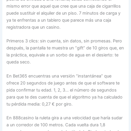
mismo error que aquel que cree que una caja de cigarrillos
puede sustituir el alquiler de un piso. 7 minutos de carga y
ya te enfrentas a un tablero que parece más una caja
registradora que un casino.
Primeros 3 clics: sin cuenta, sin datos, sin promesas. Pero
después, la pantalla te muestra un “gift” de 10 giros que, en
la práctica, equivale a un sorbo de agua en el desierto: te
queda seco.
En Bet365 encuentras una versión “instantánea” que
ofrece 20 segundos de juego antes de que el software te
pida confirmar tu edad. 1, 2, 3… el número de segundos
para que te des cuenta de que el algoritmo ya ha calculado
tu pérdida media: 0,27 € por giro.
En 888casino la ruleta gira a una velocidad que haría sudar
a un corredor de 100 metros. Cada vuelta dura 1,8