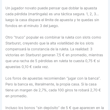
Un jugador novato puede pensar que doblar la apuesta
cada pérdida (martingala) es una táctica segura. 1, 2, 3…
luego la casa dispara el límite de apuesta y te quedas sin
fondos en el minuto 3 del juego.
Otro “truco” popular es combinar la ruleta con slots como
Starburst, creyendo que la alta volatilidad de los slots
compensará la constancia de la ruleta. La realidad: 3
victorias en Starburst generan 7,5 € en promedio, mientras
que una racha de 5 pérdidas en ruleta te cuesta 0,75 € si
apuestas 0,10 € cada vez.
Los foros de apuestas recomiendan “jugar con la banca”.
Pero la banca es, literalmente, la propia casa. Si la casa
tiene un margen de 2,7%, cada 100 giros te robará 2,70 €
en promedio.
Incluso los bonos “sin depósito” de 5 € que aparecen en la