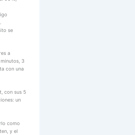
igo
.
ito se
res a
2 minutos, 3
rta con una
t, con sus 5
iones: un
arlo como
en, y el