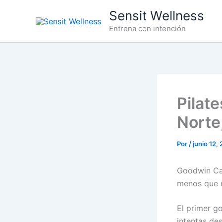
Ir
Sensit Wellness
al
Entrena con intención
contenido
Pilat
Nort
Por
/
junio 12,
Goodwin Cas
menos que 
El primer g
intentas des