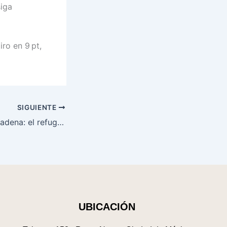
iga
ro en 9 pt,
SIGUIENTE
Casino en Benalmadena: el refugio de los que prefieren la cruda realidad a las ilusiones
UBICACIÓN