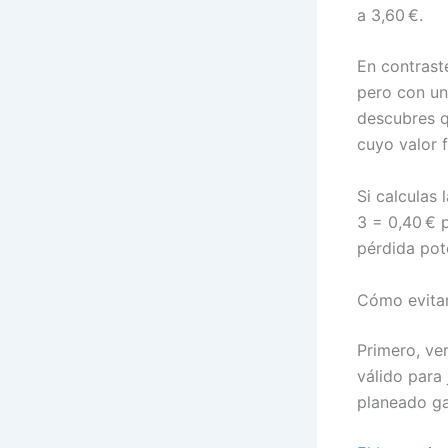
a 3,60 €.
En contraste
pero con un 
descubres q
cuyo valor f
Si calculas 
3 = 0,40 € 
pérdida pote
Cómo evitar
Primero, ver
válido para
planeado ga