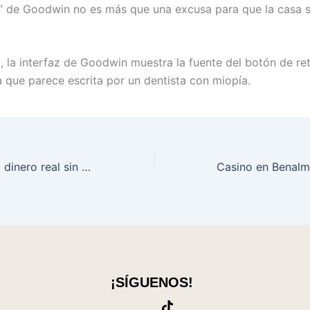
” de Goodwin no es más que una excusa para que la casa s
, la interfaz de Goodwin muestra la fuente del botón de reti
 que parece escrita por un dentista con miopía.
Casombie casino dinero real sin depósito juega ahora España: la cruda realidad del “regalo” de la casa
¡SÍGUENOS!