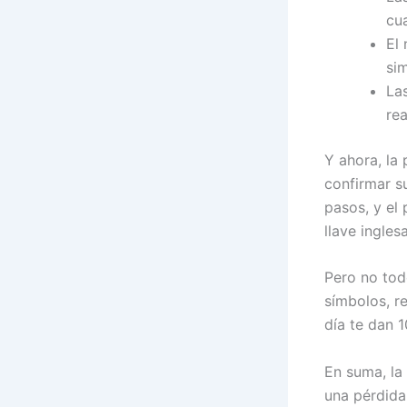
cu
El
si
Las
rea
Y ahora, la
confirmar su
pasos, y el
llave inglesa
Pero no tod
símbolos, r
día te dan 1
En suma, la 
una pérdida