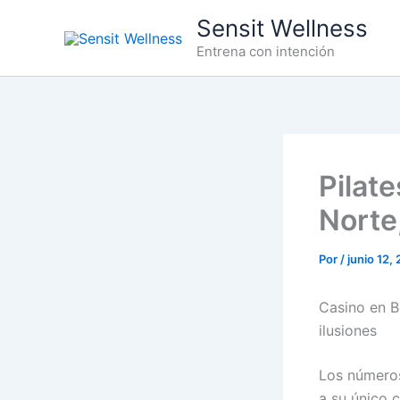
Ir
Sensit Wellness
al
Entrena con intención
contenido
Pilat
Nort
Por
/
junio 12,
Casino en Be
ilusiones
Los números
a su único c