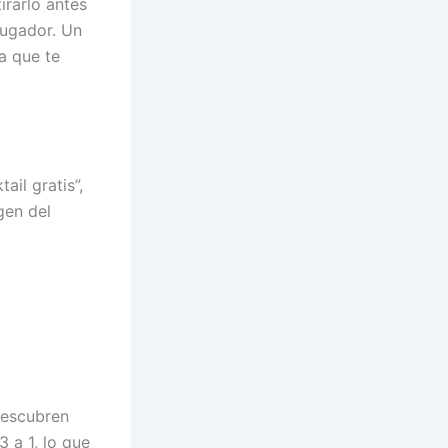
irarlo antes
jugador. Un
la que te
ail gratis”,
gen del
descubren
3 a 1, lo que