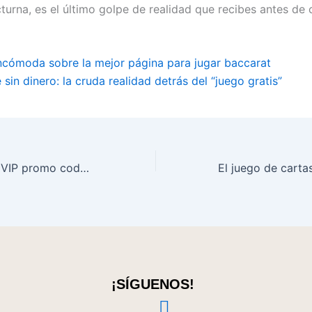
turna, es el último golpe de realidad que recibes antes de c
ncómoda sobre la mejor página para jugar baccarat
 sin dinero: la cruda realidad detrás del “juego gratis”
Goodwin Casino VIP promo code para tiradas gratis ES: la promesa que cuesta menos que un café en Madrid
¡SÍGUENOS!