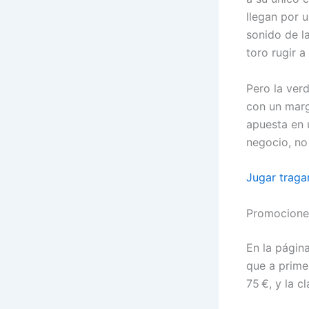
llegan por 
sonido de l
toro rugir a
Pero la verd
con un marge
apuesta en 
negocio, no
Jugar traga
Promociones
En la págin
que a primer
75 €, y la c