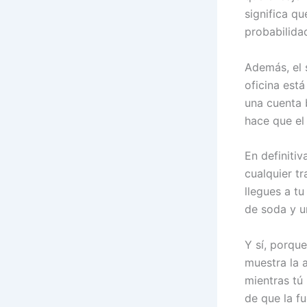
significa q
probabilida
Además, el 
oficina está
una cuenta b
hace que el 
En definitiv
cualquier tr
llegues a tu
de soda y u
Y sí, porqu
muestra la 
mientras tú
de que la fu