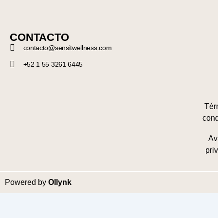
CONTACTO
contacto@sensitwellness.com
+52 1 55 3261 6445
Tér
cond
Av
pri
Powered by
Ollynk